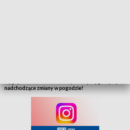
„Prognoza pogody” na 29 listopada 2025. Zapraszamy
Zapraszamy do zapoznania się z prognozą pogody
na 29 listopada 2025 roku. Sprawdź, jak będą
wyglądać warunki atmosferyczne i przygotuj się na
nadchodzące zmiany w pogodzie!