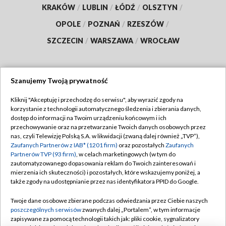
KRAKÓW
/
LUBLIN
/
ŁÓDŹ
/
OLSZTYN
/
OPOLE
/
POZNAŃ
/
RZESZÓW
/
SZCZECIN
/
WARSZAWA
/
WROCŁAW
Szanujemy Twoją prywatność
Dołącz do nas:
Kliknij "Akceptuję i przechodzę do serwisu", aby wyrazić zgody na
korzystanie z technologii automatycznego śledzenia i zbierania danych,
TVP
dostęp do informacji na Twoim urządzeniu końcowym i ich
Abonament TVP
przechowywanie oraz na przetwarzanie Twoich danych osobowych przez
Regulamin TVP
nas, czyli Telewizję Polską S.A. w likwidacji (zwaną dalej również „TVP”),
Emisja w TVP
Zaufanych Partnerów z IAB* (1201 firm)
oraz pozostałych
Zaufanych
Polityka prywatności
Partnerów TVP (93 firm)
, w celach marketingowych (w tym do
Centrum informacji TVP
Moje zgody
zautomatyzowanego dopasowania reklam do Twoich zainteresowań i
mierzenia ich skuteczności) i pozostałych, które wskazujemy poniżej, a
Naziemna Telewizja Cyfrowa
Pomoc
także zgody na udostępnianie przez nas identyfikatora PPID do Google.
Sklep TVP
Biuro reklamy
Twoje dane osobowe zbierane podczas odwiedzania przez Ciebie naszych
Rada Programowa
poszczególnych serwisów
zwanych dalej „Portalem”, w tym informacje
Kontakt
zapisywane za pomocą technologii takich jak: pliki cookie, sygnalizatory
System NOS