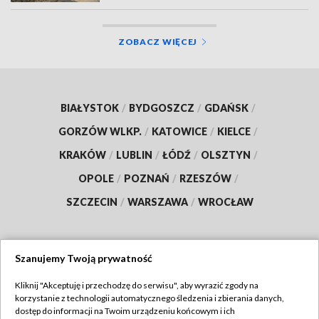
ZOBACZ WIĘCEJ
BIAŁYSTOK
/
BYDGOSZCZ
/
GDAŃSK
/
GORZÓW WLKP.
/
KATOWICE
/
KIELCE
/
KRAKÓW
/
LUBLIN
/
ŁÓDŹ
/
OLSZTYN
/
OPOLE
/
POZNAŃ
/
RZESZÓW
/
SZCZECIN
/
WARSZAWA
/
WROCŁAW
Szanujemy Twoją prywatność
Dołącz do nas:
Kliknij "Akceptuję i przechodzę do serwisu", aby wyrazić zgody na
korzystanie z technologii automatycznego śledzenia i zbierania danych,
TVP
dostęp do informacji na Twoim urządzeniu końcowym i ich