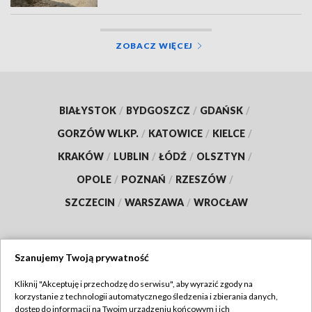
ZOBACZ WIĘCEJ
BIAŁYSTOK
/
BYDGOSZCZ
/
GDAŃSK
/
GORZÓW WLKP.
/
KATOWICE
/
KIELCE
/
KRAKÓW
/
LUBLIN
/
ŁÓDŹ
/
OLSZTYN
/
OPOLE
/
POZNAŃ
/
RZESZÓW
/
SZCZECIN
/
WARSZAWA
/
WROCŁAW
Szanujemy Twoją prywatność
Dołącz do nas:
Kliknij "Akceptuję i przechodzę do serwisu", aby wyrazić zgody na
korzystanie z technologii automatycznego śledzenia i zbierania danych,
TVP
dostęp do informacji na Twoim urządzeniu końcowym i ich