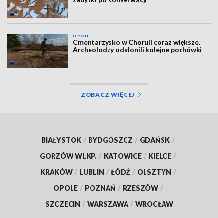
OPOLE
Cmentarzysko w Choruli coraz większe.
Archeolodzy odsłonili kolejne pochówki
ZOBACZ WIĘCEJ
BIAŁYSTOK
/
BYDGOSZCZ
/
GDAŃSK
/
GORZÓW WLKP.
/
KATOWICE
/
KIELCE
/
KRAKÓW
/
LUBLIN
/
ŁÓDŹ
/
OLSZTYN
/
OPOLE
/
POZNAŃ
/
RZESZÓW
/
SZCZECIN
/
WARSZAWA
/
WROCŁAW