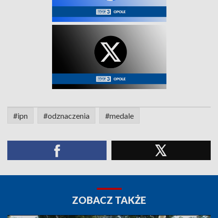
#ipn
#odznaczenia
#medale
ZOBACZ TAKŻE