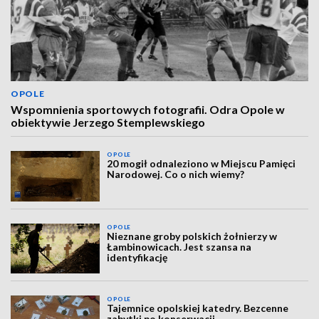
OPOLE
Wspomnienia sportowych fotografii. Odra Opole w
obiektywie Jerzego Stemplewskiego
OPOLE
20 mogił odnaleziono w Miejscu Pamięci
Narodowej. Co o nich wiemy?
OPOLE
Nieznane groby polskich żołnierzy w
Łambinowicach. Jest szansa na
identyfikację
OPOLE
Tajemnice opolskiej katedry. Bezcenne
zabytki po konserwacji