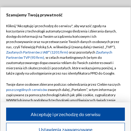
Szanujemy Twoją prywatność
Dołącz do nas:
Kliknij "Akceptuję i przechodzę do serwisu", aby wyrazić zgody na
korzystanie z technologii automatycznego śledzenia i zbierania danych,
TVP
dostęp do informacji na Twoim urządzeniu końcowym i ich
Abonament TVP
przechowywanie oraz na przetwarzanie Twoich danych osobowych przez
Regulamin TVP
nas, czyli Telewizję Polską S.A. w likwidacji (zwaną dalej również „TVP”),
Emisja w TVP
Zaufanych Partnerów z IAB* (1201 firm)
oraz pozostałych
Zaufanych
Polityka prywatności
Partnerów TVP (93 firm)
, w celach marketingowych (w tym do
Centrum informacji TVP
Moje zgody
zautomatyzowanego dopasowania reklam do Twoich zainteresowań i
mierzenia ich skuteczności) i pozostałych, które wskazujemy poniżej, a
Naziemna Telewizja Cyfrowa
Pomoc
także zgody na udostępnianie przez nas identyfikatora PPID do Google.
Sklep TVP
Biuro reklamy
Twoje dane osobowe zbierane podczas odwiedzania przez Ciebie naszych
Rada Programowa
poszczególnych serwisów
zwanych dalej „Portalem”, w tym informacje
Kontakt
zapisywane za pomocą technologii takich jak: pliki cookie, sygnalizatory
System NOS
WWW lub innych podobnych technologii umożliwiających świadczenie
dopasowanych i bezpiecznych usług, personalizację treści oraz reklam,
Informacje o nadawcy
Kanały
udostępnianie funkcji mediów społecznościowych oraz analizowanie
Akceptuję i przechodzę do serwisu
ruchu w Internecie.
Program dla prasy
©2026 Telewizja Polska S.A. w likwidacji
Biuro Reklamy
Twoje dane osobowe zbierane podczas odwiedzania przez Ciebie
Ustawienia zaawansowane