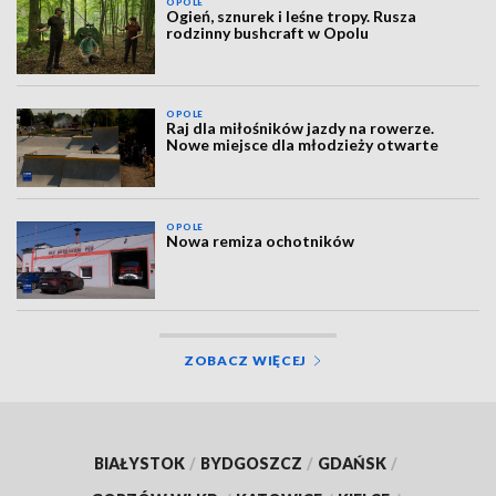
OPOLE
Ogień, sznurek i leśne tropy. Rusza
rodzinny bushcraft w Opolu
OPOLE
Raj dla miłośników jazdy na rowerze.
Nowe miejsce dla młodzieży otwarte
OPOLE
Nowa remiza ochotników
ZOBACZ WIĘCEJ
BIAŁYSTOK
/
BYDGOSZCZ
/
GDAŃSK
/