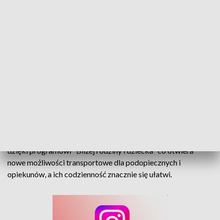
Rodziny otrzymały nowe busy. To pierwsza taka pomoc dla Nysy.
Dwa nowe busy trafiły do nyskiego Domu Dziecka oraz do
rodziny zawodowej pieczy zastępczej. Zostały pozyskane
dzięki programowi "Bliżej rodziny i dziecka" co otwiera
nowe możliwości transportowe dla podopiecznych i
opiekunów, a ich codzienność znacznie się ułatwi.