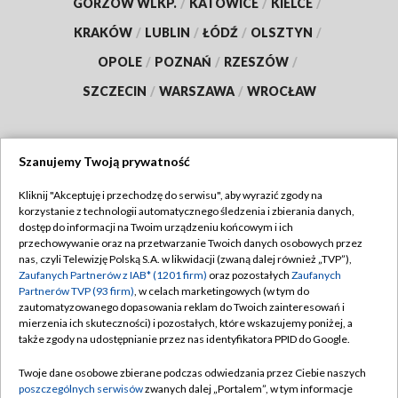
GORZÓW WLKP.
/
KATOWICE
/
KIELCE
/
KRAKÓW
/
LUBLIN
/
ŁÓDŹ
/
OLSZTYN
/
OPOLE
/
POZNAŃ
/
RZESZÓW
/
SZCZECIN
/
WARSZAWA
/
WROCŁAW
Szanujemy Twoją prywatność
Dołącz do nas:
Kliknij "Akceptuję i przechodzę do serwisu", aby wyrazić zgody na
korzystanie z technologii automatycznego śledzenia i zbierania danych,
TVP
dostęp do informacji na Twoim urządzeniu końcowym i ich
Abonament TVP
przechowywanie oraz na przetwarzanie Twoich danych osobowych przez
Regulamin TVP
nas, czyli Telewizję Polską S.A. w likwidacji (zwaną dalej również „TVP”),
Emisja w TVP
Zaufanych Partnerów z IAB* (1201 firm)
oraz pozostałych
Zaufanych
Polityka prywatności
Partnerów TVP (93 firm)
, w celach marketingowych (w tym do
Centrum informacji TVP
Moje zgody
zautomatyzowanego dopasowania reklam do Twoich zainteresowań i
mierzenia ich skuteczności) i pozostałych, które wskazujemy poniżej, a
Naziemna Telewizja Cyfrowa
Pomoc
także zgody na udostępnianie przez nas identyfikatora PPID do Google.
Sklep TVP
Biuro reklamy
Twoje dane osobowe zbierane podczas odwiedzania przez Ciebie naszych
Rada Programowa
poszczególnych serwisów
zwanych dalej „Portalem”, w tym informacje
Kontakt