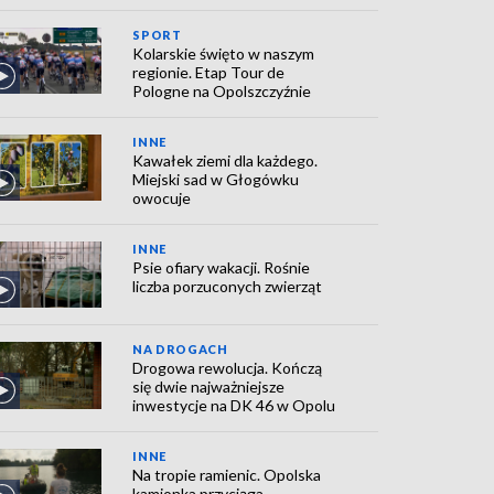
SPORT
Kolarskie święto w naszym
regionie. Etap Tour de
Pologne na Opolszczyźnie
INNE
Kawałek ziemi dla każdego.
Miejski sad w Głogówku
owocuje
INNE
Psie ofiary wakacji. Rośnie
liczba porzuconych zwierząt
NA DROGACH
Drogowa rewolucja. Kończą
się dwie najważniejsze
inwestycje na DK 46 w Opolu
INNE
Na tropie ramienic. Opolska
kamionka przyciąga