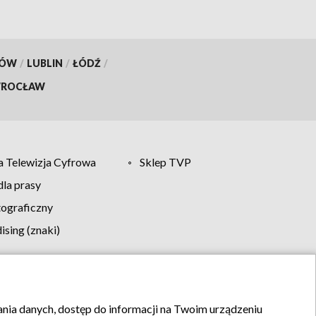
KÓW
/
LUBLIN
/
ŁÓDŹ
/
ROCŁAW
 Telewizja Cyfrowa
Sklep TVP
la prasy
tograficzny
sing (znaki)
klamy
Kontakt
rania danych, dostęp do informacji na Twoim urządzeniu