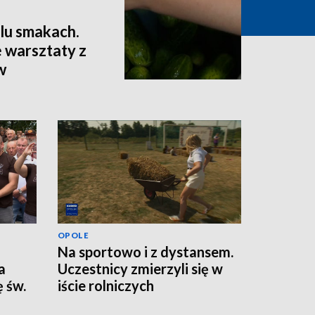
lu smakach.
 warsztaty z
w
OPOLE
Na sportowo i z dystansem.
a
Uczestnicy zmierzyli się w
 św.
iście rolniczych
konkurencjach