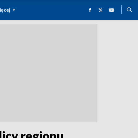
ęcej
icy regionu