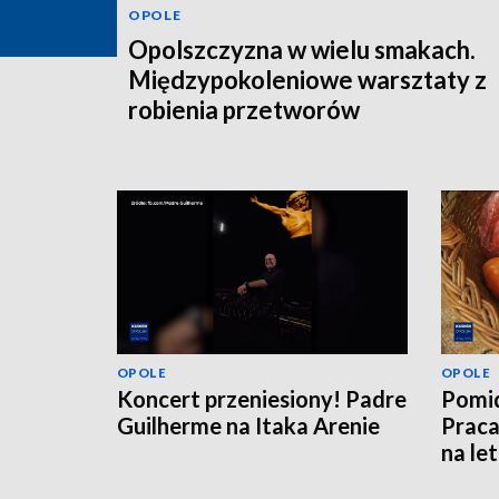
OPOLE
Opolszczyzna w wielu smakach.
Międzypokoleniowe warsztaty z
robienia przetworów
OPOLE
OPOLE
Koncert przeniesiony! Padre
Pomid
Guilherme na Itaka Arenie
Praca
na le