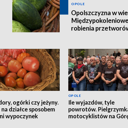
OPOLE
Opolszczyzna w wie
Międzypokoleniowe
robienia przetworó
OPOLE
ory, ogórki czy jeżyny.
Ile wyjazdów, tyle
 na działce sposobem
powrotów. Pielgrzymk
tni wypoczynek
motocyklistów na Górę
Anny