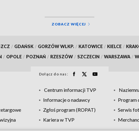
ZOBACZ WIĘCEJ
SZCZ
/
GDAŃSK
/
GORZÓW WLKP.
/
KATOWICE
/
KIELCE
/
KRA
N
/
OPOLE
/
POZNAŃ
/
RZESZÓW
/
SZCZECIN
/
WARSZAWA
/
W
Dołącz do nas:
Centrum informacji TVP
Naziemna
Informacje o nadawcy
Program d
zetargowe
Zgłoś program (ROPAT)
Serwis fo
wizyjna
Kariera w TVP
Merchandi