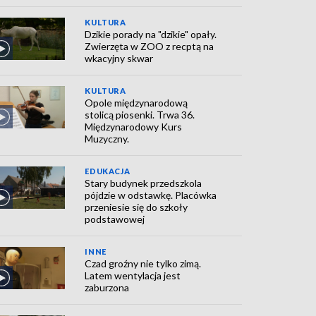
KULTURA
Dzikie porady na "dzikie" opały.
Zwierzęta w ZOO z recptą na
wkacyjny skwar
KULTURA
Opole międzynarodową
stolicą piosenki. Trwa 36.
Międzynarodowy Kurs
Muzyczny.
EDUKACJA
Stary budynek przedszkola
pójdzie w odstawkę. Placówka
przeniesie się do szkoły
podstawowej
INNE
Czad groźny nie tylko zimą.
Latem wentylacja jest
zaburzona