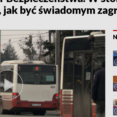
 jak być świadomym zag
N