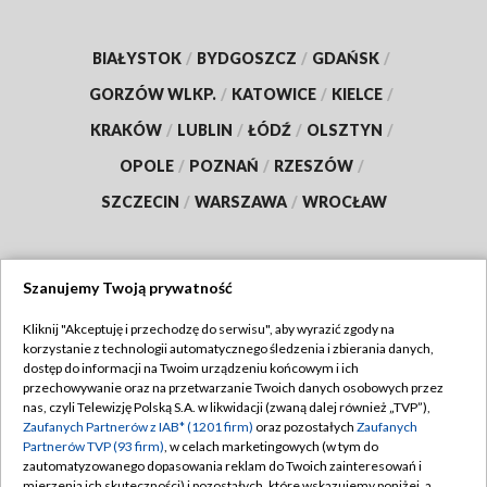
BIAŁYSTOK
/
BYDGOSZCZ
/
GDAŃSK
/
GORZÓW WLKP.
/
KATOWICE
/
KIELCE
/
KRAKÓW
/
LUBLIN
/
ŁÓDŹ
/
OLSZTYN
/
OPOLE
/
POZNAŃ
/
RZESZÓW
/
SZCZECIN
/
WARSZAWA
/
WROCŁAW
Szanujemy Twoją prywatność
Dołącz do nas:
Kliknij "Akceptuję i przechodzę do serwisu", aby wyrazić zgody na
korzystanie z technologii automatycznego śledzenia i zbierania danych,
TVP
dostęp do informacji na Twoim urządzeniu końcowym i ich
Abonament TVP
przechowywanie oraz na przetwarzanie Twoich danych osobowych przez
Regulamin TVP
nas, czyli Telewizję Polską S.A. w likwidacji (zwaną dalej również „TVP”),
Emisja w TVP
Zaufanych Partnerów z IAB* (1201 firm)
oraz pozostałych
Zaufanych
Polityka prywatności
Partnerów TVP (93 firm)
, w celach marketingowych (w tym do
Centrum informacji TVP
Moje zgody
zautomatyzowanego dopasowania reklam do Twoich zainteresowań i
mierzenia ich skuteczności) i pozostałych, które wskazujemy poniżej, a