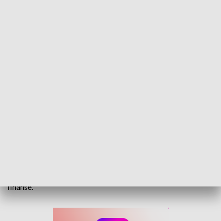
Ekonomia od Kuchni. Dzień Otwarty Wydziału Ekonomicznego UO
Spotkania z wykładowcami, warsztaty, wykłady i rozmowy
ze studentami. To wszystko czekało dziś na uczestników Dni
Otwartych Wydziału Ekonomicznego Uniwersytetu
Opolskiego. Takie spotkania to okazja, by dowiedzieć się
jakie możliwości dają kierunki takie jak ekonomia czy
finanse.