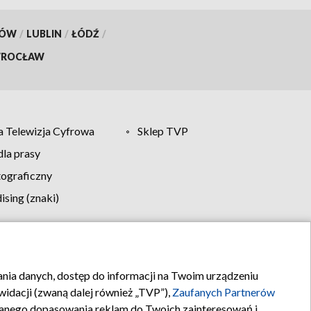
KÓW
/
LUBLIN
/
ŁÓDŹ
/
ROCŁAW
 Telewizja Cyfrowa
Sklep TVP
la prasy
tograficzny
sing (znaki)
klamy
Kontakt
rania danych, dostęp do informacji na Twoim urządzeniu
idacji (zwaną dalej również „TVP”),
Zaufanych Partnerów
anego dopasowania reklam do Twoich zainteresowań i