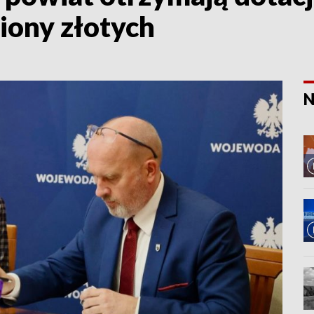
liony złotych
N