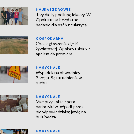
NAUKA I ZDROWIE
Trzy diety pod lupą lekarzy. W
Opolu rusza bezpłatne
badanie dla osób z cukrzycą
GOSPODARKA
Chcą ogłoszenia klęski
żywiołowej. Opolscy rolnicy z
apelem do premiera
NA SYGNALE
Wypadek na obwodnicy
Brzegu. Są utrudnienia w
ruchu
NA SYGNALE
Miał przy sobie sporo
narkotyków. Wpadł przez
nieodpowiedzialną jazdę na
hulajnodze
NA SYGNALE