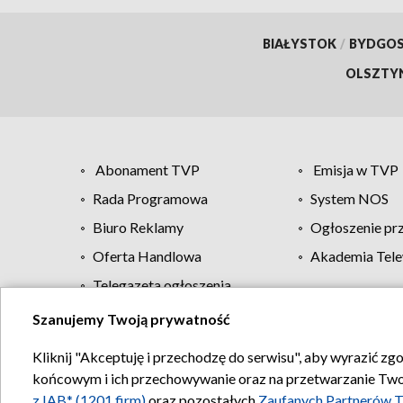
BIAŁYSTOK
/
BYDGO
OLSZTY
Abonament TVP
Emisja w TVP
Rada Programowa
System NOS
Biuro Reklamy
Ogłoszenie pr
Oferta Handlowa
Akademia Tele
Telegazeta ogłoszenia
Szanujemy Twoją prywatność
Regulamin TVP
Kliknij "Akceptuję i przechodzę do serwisu", aby wyrazić zg
końcowym i ich przechowywanie oraz na przetwarzanie Twoich
z IAB* (1201 firm)
oraz pozostałych
Zaufanych Partnerów T