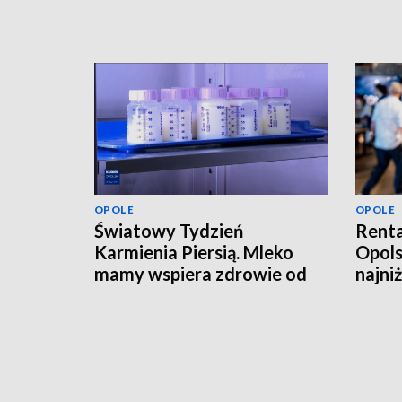
OPOLE
OPOLE
Światowy Tydzień
Renta
Karmienia Piersią. Mleko
Opols
mamy wspiera zdrowie od
najni
pierwszych dni życia
tysią