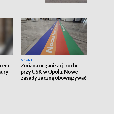
OPOLE
erem
Zmiana organizacji ruchu
aury
przy USK w Opolu. Nowe
zasady zaczną obowiązywać
od jutra