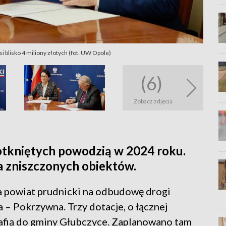
i blisko 4 miliony złotych (fot. UW Opole)
(6)
Zobacz zdjęcia
dotkniętych powodzią w 2024 roku.
a zniszczonych obiektów.
ma powiat prudnicki na odbudowę drogi
– Pokrzywna. Trzy dotacje, o łącznej
trafią do gminy Głubczyce. Zaplanowano tam