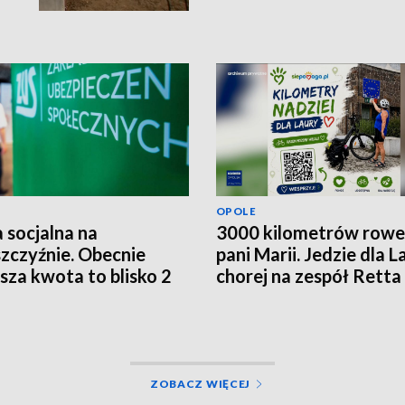
OPOLE
 socjalna na
3000 kilometrów row
zczyźnie. Obecnie
pani Marii. Jedzie dla L
ższa kwota to blisko 2
chorej na zespół Retta
ce złotych
ZOBACZ WIĘCEJ