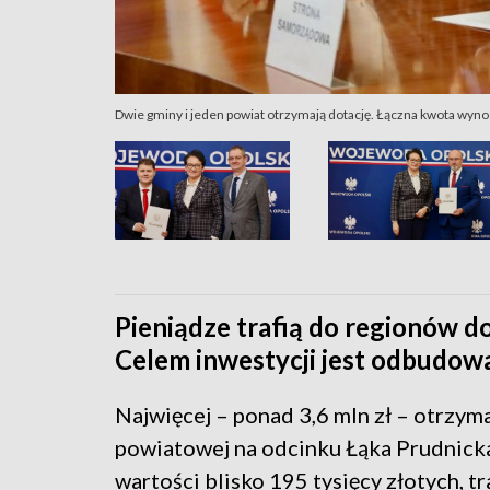
Dwie gminy i jeden powiat otrzymają dotację. Łączna kwota wynos
Pieniądze trafią do regionów 
Celem inwestycji jest odbudow
Najwięcej – ponad 3,6 mln zł – otrzy
powiatowej na odcinku Łąka Prudnicka 
wartości blisko 195 tysięcy złotych, 