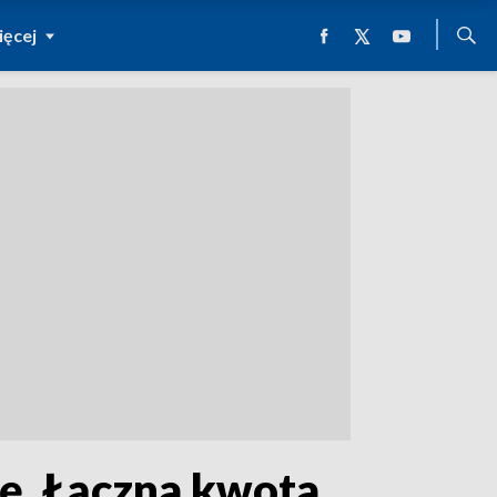
ęcej
ję. Łączna kwota