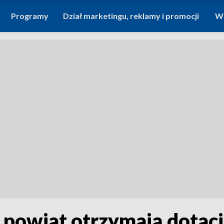
Programy
Dział marketingu, reklamy i promocji
Wi
 powiat otrzymają dotac