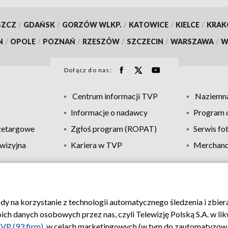
SZCZ
/
GDAŃSK
/
GORZÓW WLKP.
/
KATOWICE
/
KIELCE
/
KRA
N
/
OPOLE
/
POZNAŃ
/
RZESZÓW
/
SZCZECIN
/
WARSZAWA
/
W
Dołącz do nas:
Centrum informacji TVP
Naziemna
Informacje o nadawcy
Program d
zetargowe
Zgłoś program (ROPAT)
Serwis fo
wizyjna
Kariera w TVP
Merchandi
Polityka prywatności
Moje zgody
Pomoc
Biuro re
ody na korzystanie z technologii automatycznego śledzenia i zbie
 danych osobowych przez nas, czyli Telewizję Polską S.A. w likw
VP (93 firm)
, w celach marketingowych (w tym do zautomatyzow