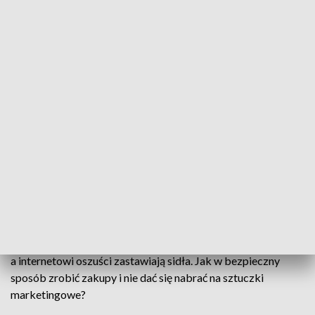
Black friday - dzień pełen okazji dla zakupoholików i oszustów. Jak bezpiecznie
dobić targu?
Już za kilka dni sklepy i strony internetowe zapełnią się
łowcami okazji. Przed nami "black friday" czyli prawdziwe
święto przecen. Przedsiębiorcy cieszą się na myśl o zarobku,
a internetowi oszuści zastawiają sidła. Jak w bezpieczny
sposób zrobić zakupy i nie dać się nabrać na sztuczki
marketingowe?