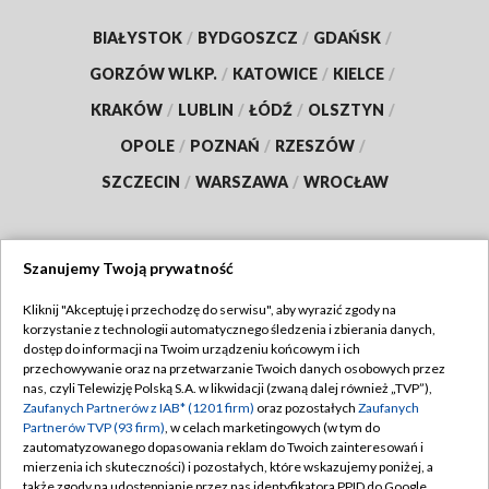
BIAŁYSTOK
/
BYDGOSZCZ
/
GDAŃSK
/
GORZÓW WLKP.
/
KATOWICE
/
KIELCE
/
KRAKÓW
/
LUBLIN
/
ŁÓDŹ
/
OLSZTYN
/
OPOLE
/
POZNAŃ
/
RZESZÓW
/
SZCZECIN
/
WARSZAWA
/
WROCŁAW
Szanujemy Twoją prywatność
Dołącz do nas:
Kliknij "Akceptuję i przechodzę do serwisu", aby wyrazić zgody na
korzystanie z technologii automatycznego śledzenia i zbierania danych,
TVP
dostęp do informacji na Twoim urządzeniu końcowym i ich
Abonament TVP
przechowywanie oraz na przetwarzanie Twoich danych osobowych przez
Regulamin TVP
nas, czyli Telewizję Polską S.A. w likwidacji (zwaną dalej również „TVP”),
Emisja w TVP
Zaufanych Partnerów z IAB* (1201 firm)
oraz pozostałych
Zaufanych
Polityka prywatności
Partnerów TVP (93 firm)
, w celach marketingowych (w tym do
Centrum informacji TVP
Moje zgody
zautomatyzowanego dopasowania reklam do Twoich zainteresowań i
mierzenia ich skuteczności) i pozostałych, które wskazujemy poniżej, a
Naziemna Telewizja Cyfrowa
Pomoc
także zgody na udostępnianie przez nas identyfikatora PPID do Google.