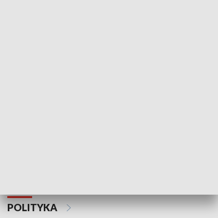
Wejściówka
Zakładka
MNIEJSZOŚCI
Schlesien Journal
POLITYKA