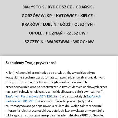
BIAŁYSTOK
/
BYDGOSZCZ
/
GDAŃSK
/
GORZÓW WLKP.
/
KATOWICE
/
KIELCE
/
KRAKÓW
/
LUBLIN
/
ŁÓDŹ
/
OLSZTYN
/
OPOLE
/
POZNAŃ
/
RZESZÓW
/
SZCZECIN
/
WARSZAWA
/
WROCŁAW
Szanujemy Twoją prywatność
Dołącz do nas:
Kliknij "Akceptuję i przechodzę do serwisu", aby wyrazić zgody na
korzystanie z technologii automatycznego śledzenia i zbierania danych,
TVP
dostęp do informacji na Twoim urządzeniu końcowym i ich
Abonament TVP
przechowywanie oraz na przetwarzanie Twoich danych osobowych przez
Regulamin TVP
nas, czyli Telewizję Polską S.A. w likwidacji (zwaną dalej również „TVP”),
Emisja w TVP
Zaufanych Partnerów z IAB* (1201 firm)
oraz pozostałych
Zaufanych
Polityka prywatności
Partnerów TVP (93 firm)
, w celach marketingowych (w tym do
Centrum informacji TVP
Moje zgody
zautomatyzowanego dopasowania reklam do Twoich zainteresowań i
mierzenia ich skuteczności) i pozostałych, które wskazujemy poniżej, a
Naziemna Telewizja Cyfrowa
Pomoc
także zgody na udostępnianie przez nas identyfikatora PPID do Google.