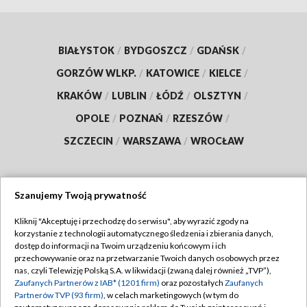
BIAŁYSTOK
/
BYDGOSZCZ
/
GDAŃSK
/
GORZÓW WLKP.
/
KATOWICE
/
KIELCE
/
KRAKÓW
/
LUBLIN
/
ŁÓDŹ
/
OLSZTYN
/
OPOLE
/
POZNAŃ
/
RZESZÓW
/
SZCZECIN
/
WARSZAWA
/
WROCŁAW
Szanujemy Twoją prywatność
Dołącz do nas:
Kliknij "Akceptuję i przechodzę do serwisu", aby wyrazić zgody na
korzystanie z technologii automatycznego śledzenia i zbierania danych,
TVP
dostęp do informacji na Twoim urządzeniu końcowym i ich
Abonament TVP
przechowywanie oraz na przetwarzanie Twoich danych osobowych przez
Regulamin TVP
nas, czyli Telewizję Polską S.A. w likwidacji (zwaną dalej również „TVP”),
Emisja w TVP
Zaufanych Partnerów z IAB* (1201 firm)
oraz pozostałych
Zaufanych
Polityka prywatności
Partnerów TVP (93 firm)
, w celach marketingowych (w tym do
Centrum informacji TVP
Moje zgody