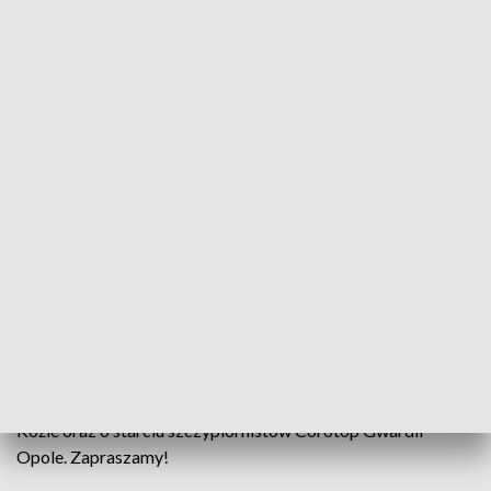
„Sport Opolski” – 25 listopada 2025
Andrzej Burda wywalczył brązowy medal na
Mistrzostwach Świata w strzelectwie sportowym.
Dla przedstawiciela Stowarzyszenia Strzeleckiego
Kobudo Opole to pierwszy medal na imprezie tej
rangi.
W programie również o meczu siatkarzy ZAKSY Kędzierzyn-
Koźle oraz o starciu szczypiornistów Corotop Gwardii
Opole. Zapraszamy!