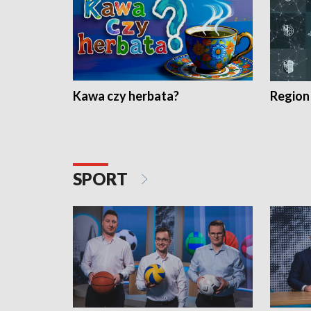
Kawa czy herbata?
Region
SPORT