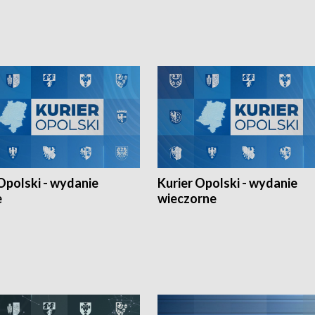
h Mistrzostw w siatkówce
w ramach Ligi Narodów. Rywalizacja
 amatorów w Opolu oraz o
odbyła się w węgierskim Szolnok.
lejarza Opole. Zapraszamy!
Opolski - wydanie
Kurier Opolski - wydanie
e
wieczorne