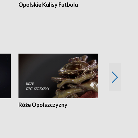
Opolskie Kulisy Futbolu
Złote chwile
sportu
Róże Opolszczyzny
Czas report