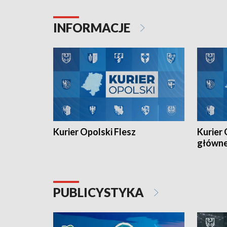
Juniorów Młodszych w kolarstwie
Otwartyc
torowym.
plażowej
INFORMACJE
meczu Ko
Kurier Opolski Flesz
Kurier 
główn
PUBLICYSTYKA