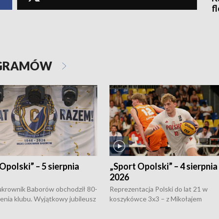
f
OGRAMÓW
Opolski” – 5 sierpnia
„Sport Opolski” – 4 sierpnia
2026
rownik Baborów obchodził 80-
Reprezentacja Polski do lat 21 w
nienia klubu. Wyjątkowy jubileusz
koszykówce 3x3 – z Mikołajem
 na sportowo. W programie
Kowalczykiem z opolskiego AZS-u 
 turnieju eliminacyjnym
składzie - wygrała dwa z trzech tur