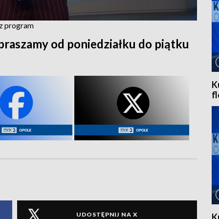
cz program
praszamy od poniedziałku do piątku
K
f
UDOSTĘPNIJ NA X
K