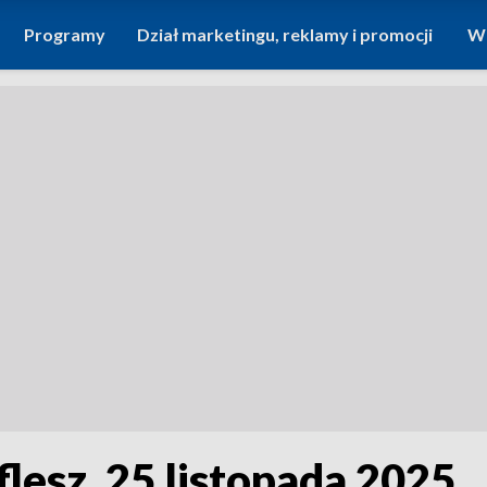
Programy
Dział marketingu, reklamy i promocji
Wi
flesz, 25 listopada 2025