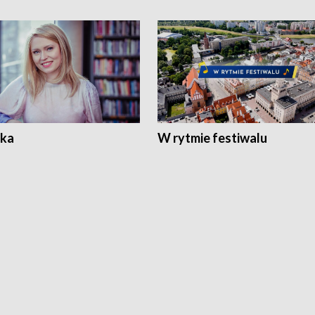
ka
W rytmie festiwalu