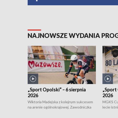
NAJNOWSZE WYDANIA PR
„Sport Opolski” – 6 sierpnia
„Sport 
2026
2026
Wiktoria Madejska z kolejnym sukcesem
MGKS Cuk
na arenie ogólnokrajowej. Zawodniczka
lecie ist
Klubu Kolarskiego Ziemia Brzeska
odbył się
została podwójna Mistrzynią Polski
również o