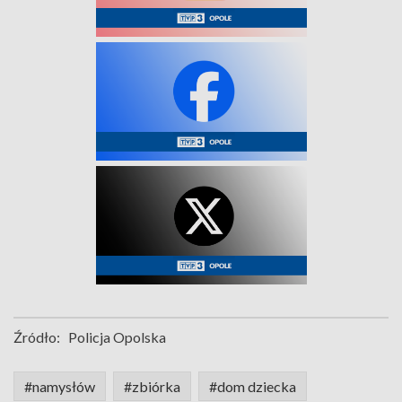
Źródło:
Policja Opolska
#namysłów
#zbiórka
#dom dziecka