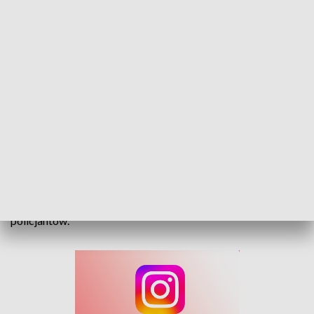
Zebrane dary zostaną starannie
posegregowane i przygotowane do
przekazania dzieciom, które szczególnie w
okresie świątecznym potrzebują
życzliwości, wsparcia i poczucia, że ktoś o
nich pamięta
– przekazują funkcjonariusze z Namysłowa.
5 grudnia dary zostaną przekazane osobiście przez
policjantów.