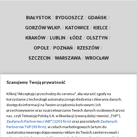
BIAŁYSTOK
/
BYDGOSZCZ
/
GDAŃSK
/
GORZÓW WLKP.
/
KATOWICE
/
KIELCE
/
KRAKÓW
/
LUBLIN
/
ŁÓDŹ
/
OLSZTYN
/
OPOLE
/
POZNAŃ
/
RZESZÓW
/
SZCZECIN
/
WARSZAWA
/
WROCŁAW
Szanujemy Twoją prywatność
Dołącz do nas:
Kliknij "Akceptuję i przechodzę do serwisu", aby wyrazić zgody na
korzystanie z technologii automatycznego śledzenia i zbierania danych,
TVP
dostęp do informacji na Twoim urządzeniu końcowym i ich
Abonament TVP
przechowywanie oraz na przetwarzanie Twoich danych osobowych przez
Regulamin TVP
nas, czyli Telewizję Polską S.A. w likwidacji (zwaną dalej również „TVP”),
Emisja w TVP
Zaufanych Partnerów z IAB* (1201 firm)
oraz pozostałych
Zaufanych
Polityka prywatności
Partnerów TVP (93 firm)
, w celach marketingowych (w tym do
Centrum informacji TVP
Moje zgody
zautomatyzowanego dopasowania reklam do Twoich zainteresowań i