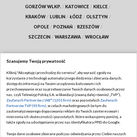
GORZÓW WLKP.
/
KATOWICE
/
KIELCE
/
KRAKÓW
/
LUBLIN
/
ŁÓDŹ
/
OLSZTYN
/
OPOLE
/
POZNAŃ
/
RZESZÓW
/
SZCZECIN
/
WARSZAWA
/
WROCŁAW
Szanujemy Twoją prywatność
Dołącz do nas:
Kliknij "Akceptuję i przechodzę do serwisu", aby wyrazić zgody na
korzystanie z technologii automatycznego śledzenia i zbierania danych,
TVP
dostęp do informacji na Twoim urządzeniu końcowym i ich
Abonament TVP
przechowywanie oraz na przetwarzanie Twoich danych osobowych przez
Regulamin TVP
nas, czyli Telewizję Polską S.A. w likwidacji (zwaną dalej również „TVP”),
Emisja w TVP
Zaufanych Partnerów z IAB* (1201 firm)
oraz pozostałych
Zaufanych
Polityka prywatności
Partnerów TVP (93 firm)
, w celach marketingowych (w tym do
Centrum informacji TVP
Moje zgody
zautomatyzowanego dopasowania reklam do Twoich zainteresowań i
mierzenia ich skuteczności) i pozostałych, które wskazujemy poniżej, a
Naziemna Telewizja Cyfrowa
Pomoc
także zgody na udostępnianie przez nas identyfikatora PPID do Google.
Sklep TVP
Biuro reklamy
Twoje dane osobowe zbierane podczas odwiedzania przez Ciebie naszych