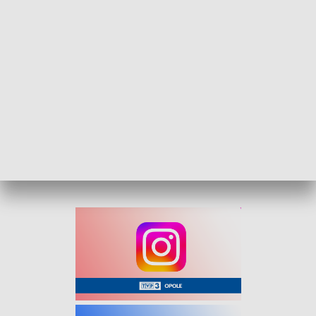
W zasięgu opadów, jako pierwszy od północy znajdzie się
powiat nyski. Dla reszty części naszego województwa
prognoza mówi o opadach od godziny 2:00 w nocy.
Ostrzeżenie II stopnia przewiduje wystąpienie
niebezpiecznych zjawisk meteorologicznych powodujących
duże straty materialne oraz zagrożenie zdrowia i życia.
Alerty IMGW obowiązują do czwartku do godz. 8.00.