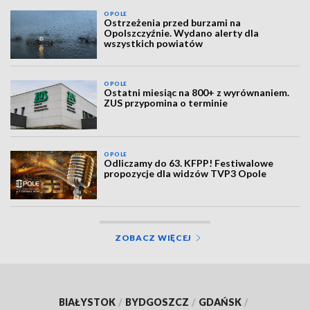
OPOLE
Ostrzeżenia przed burzami na
Opolszczyźnie. Wydano alerty dla
wszystkich powiatów
OPOLE
Ostatni miesiąc na 800+ z wyrównaniem.
ZUS przypomina o terminie
OPOLE
Odliczamy do 63. KFPP! Festiwalowe
propozycje dla widzów TVP3 Opole
ZOBACZ WIĘCEJ
BIAŁYSTOK
/
BYDGOSZCZ
/
GDAŃSK
/