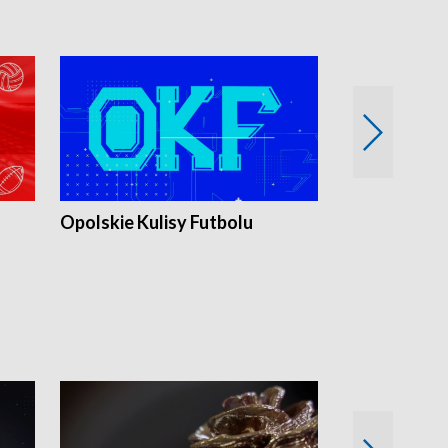
Opolskie Kulisy Futbolu
Złote chwile
sportu