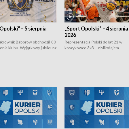
Opolski” – 5 sierpnia
„Sport Opolski” – 4 sierpnia
2026
rownik Baborów obchodził 80-
Reprezentacja Polski do lat 21 w
nienia klubu. Wyjątkowy jubileusz
koszykówce 3x3 – z Mikołajem
 na sportowo. W programie
Kowalczykiem z opolskiego AZS-u 
 turnieju eliminacyjnym
składzie - wygrała dwa z trzech tur
h Mistrzostw w siatkówce
w ramach Ligi Narodów. Rywalizacja
 amatorów w Opolu oraz o
odbyła się w węgierskim Szolnok.
lejarza Opole. Zapraszamy!