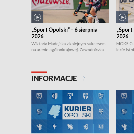
„Sport Opolski” – 6 sierpnia
„Sport 
2026
2026
Wiktoria Madejska z kolejnym sukcesem
MGKS Cuk
na arenie ogólnokrajowej. Zawodniczka
lecie ist
Klubu Kolarskiego Ziemia Brzeska
odbył się
została podwójna Mistrzynią Polski
również o
Juniorów Młodszych w kolarstwie
Otwartyc
torowym.
plażowej
INFORMACJE
meczu Ko