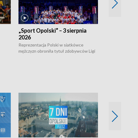
„Sport Opolski” – 3 sierpnia
„Sport Opolsk
2026
Reprezentacja P
mężczyzn w półfi
Reprezentacja Polski w siatkówce
meczu ćwierćfin
mężczyzn obroniła tytuł zdobywców Ligi
Biało-Czerwoni p
w
Narodów. W finale pokonali Amerykanów
Ningbo Ukraińcó
niejów
po tie-breaku. W meczu nie zabrakło
opolskich wątków.