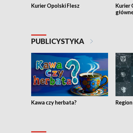
Kurier Opolski Flesz
Kurier 
główn
PUBLICYSTYKA
Kawa czy herbata?
Region