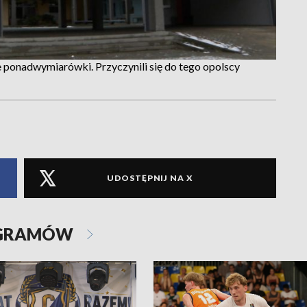
 ponadwymiarówki. Przyczynili się do tego opolscy
UDOSTĘPNIJ NA X
OGRAMÓW