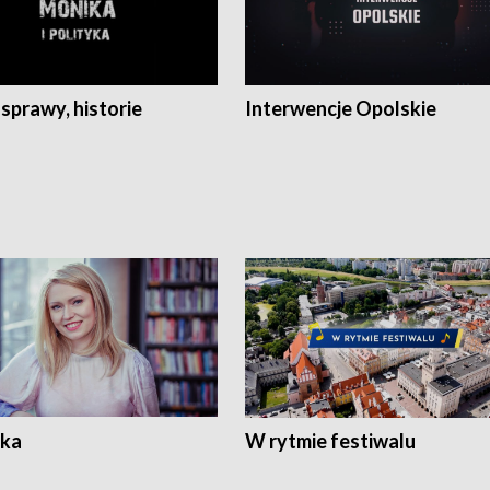
 sprawy, historie
Interwencje Opolskie
ka
W rytmie festiwalu