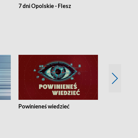
7 dni Opolskie - Flesz
Opolskie o 
Powinieneś wiedzieć
Kierunek Eu