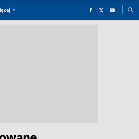
ęcej
izowane