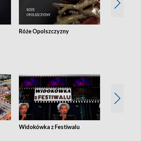
Róże Opolszczyzny
Czas report
Widokówka z Festiwalu
Strefa Kultu