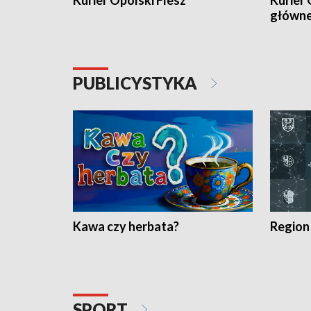
Kurier Opolski Flesz
Kurier 
główn
PUBLICYSTYKA
Kawa czy herbata?
Region
SPORT