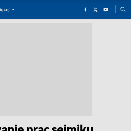
ęcej
anie prac sejmiku