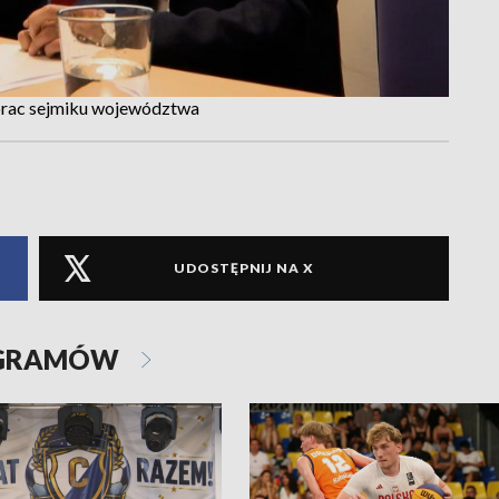
 prac sejmiku województwa
UDOSTĘPNIJ NA X
OGRAMÓW