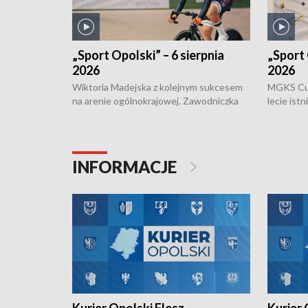
„Sport Opolski” – 6 sierpnia
„Sport 
2026
2026
Wiktoria Madejska z kolejnym sukcesem
MGKS Cuk
na arenie ogólnokrajowej. Zawodniczka
lecie ist
Klubu Kolarskiego Ziemia Brzeska
odbył się
została podwójna Mistrzynią Polski
również o
Juniorów Młodszych w kolarstwie
Otwartyc
torowym.
plażowej
INFORMACJE
meczu Ko