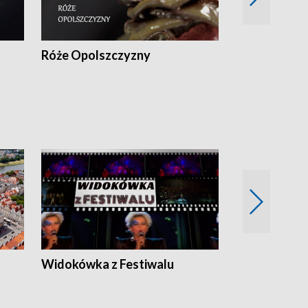
Róże Opolszczyzny
Czas report
Widokówka z Festiwalu
Strefa Kultu