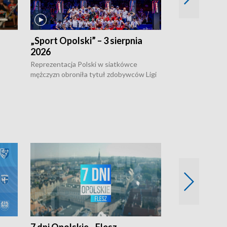
„Sport Opolski” – 3 sierpnia
„Sport Opolsk
2026
Reprezentacja P
mężczyzn w półfi
Reprezentacja Polski w siatkówce
meczu ćwierćfin
mężczyzn obroniła tytuł zdobywców Ligi
Biało-Czerwoni p
w
Narodów. W finale pokonali Amerykanów
Ningbo Ukraińcó
niejów
po tie-breaku. W meczu nie zabrakło
opolskich wątków.