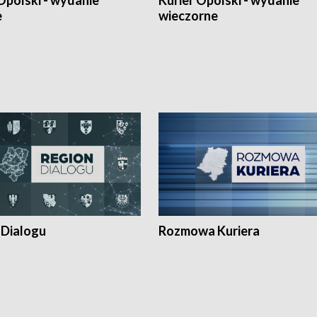
Opolski - wydanie
Kurier Opolski - wydanie
e
wieczorne
 Dialogu
Rozmowa Kuriera