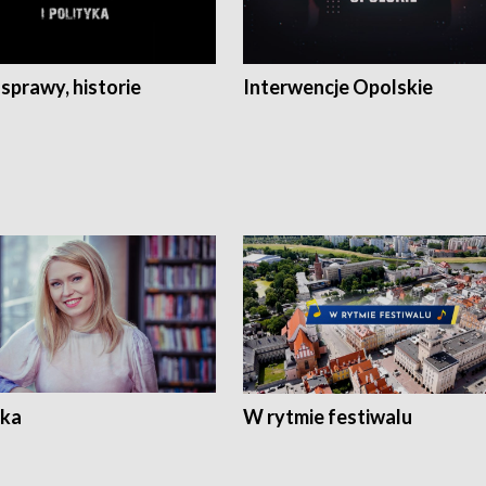
 sprawy, historie
Interwencje Opolskie
ka
W rytmie festiwalu