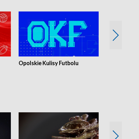
Opolskie Kulisy Futbolu
Złote chwile
sportu