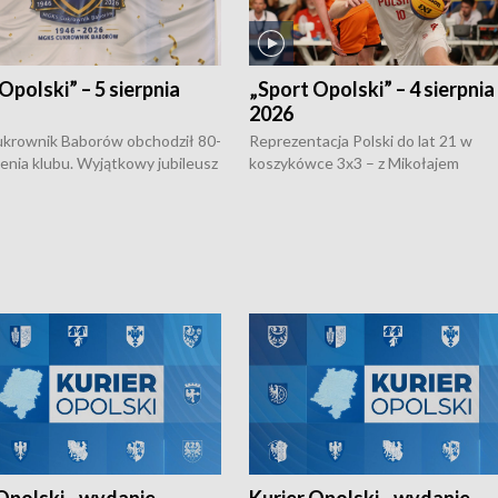
Opolski” – 5 sierpnia
„Sport Opolski” – 4 sierpnia
2026
rownik Baborów obchodził 80-
Reprezentacja Polski do lat 21 w
nienia klubu. Wyjątkowy jubileusz
koszykówce 3x3 – z Mikołajem
 na sportowo. W programie
Kowalczykiem z opolskiego AZS-u 
 turnieju eliminacyjnym
składzie - wygrała dwa z trzech tur
h Mistrzostw w siatkówce
w ramach Ligi Narodów. Rywalizacja
 amatorów w Opolu oraz o
odbyła się w węgierskim Szolnok.
lejarza Opole. Zapraszamy!