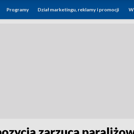
Programy
Dział marketingu, reklamy i promocji
Wi
ozycja zarzuca paraliżow