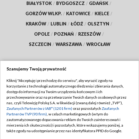
BIAŁYSTOK
/
BYDGOSZCZ
/
GDAŃSK
/
GORZÓW WLKP.
/
KATOWICE
/
KIELCE
/
KRAKÓW
/
LUBLIN
/
ŁÓDŹ
/
OLSZTYN
/
OPOLE
/
POZNAŃ
/
RZESZÓW
/
SZCZECIN
/
WARSZAWA
/
WROCŁAW
Szanujemy Twoją prywatność
Dołącz do nas:
Kliknij "Akceptuję i przechodzę do serwisu", aby wyrazić zgody na
korzystanie z technologii automatycznego śledzenia i zbierania danych,
TVP
dostęp do informacji na Twoim urządzeniu końcowym i ich
Abonament TVP
przechowywanie oraz na przetwarzanie Twoich danych osobowych przez
Regulamin TVP
nas, czyli Telewizję Polską S.A. w likwidacji (zwaną dalej również „TVP”),
Emisja w TVP
Zaufanych Partnerów z IAB* (1201 firm)
oraz pozostałych
Zaufanych
Polityka prywatności
Partnerów TVP (93 firm)
, w celach marketingowych (w tym do
Centrum informacji TVP
Moje zgody
zautomatyzowanego dopasowania reklam do Twoich zainteresowań i
mierzenia ich skuteczności) i pozostałych, które wskazujemy poniżej, a
Naziemna Telewizja Cyfrowa
Pomoc
także zgody na udostępnianie przez nas identyfikatora PPID do Google.
Sklep TVP
Biuro reklamy