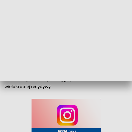
mężczyzna, który zażądał od nich pieniędzy i telefonów
komórkowych. Kiedy odmówili, agresor zaatakował ich
nożem, raniąc mężczyznę w rękę, a następnie uciekł z miejsca
zdarzenia. Ranny został zaopatrzony i przewieziony przez
ratowników do szpitala.
Opolscy kryminalni zatrzymali 32-latka, który - jak się
okazało - w lutym tego roku zakończył odbywanie kary
więzienia za podobne przestępstwo. Mężczyzna usłyszał
zarzut usiłowania rozboju z użyciem niebezpiecznego
narzędzia. Decyzją sądu został tymczasowo aresztowany na
3 miesiące. Grozi mu kara do 20 lat więzienia, która może
zostać zwiększona o połowę, gdyż działał w warunkach
wielokrotnej recydywy.