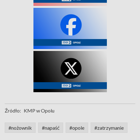
Źródło:
KMP w Opolu
#nożownik
#napaść
#opole
#zatrzymanie