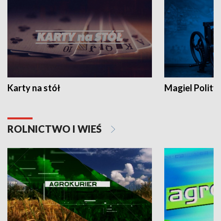
Karty na stół
Magiel Polity
ROLNICTWO I WIEŚ