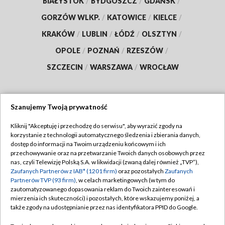
BIAŁYSTOK
/
BYDGOSZCZ
/
GDAŃSK
/
GORZÓW WLKP.
/
KATOWICE
/
KIELCE
/
KRAKÓW
/
LUBLIN
/
ŁÓDŹ
/
OLSZTYN
/
OPOLE
/
POZNAŃ
/
RZESZÓW
/
SZCZECIN
/
WARSZAWA
/
WROCŁAW
Szanujemy Twoją prywatność
Dołącz do nas:
Kliknij "Akceptuję i przechodzę do serwisu", aby wyrazić zgody na
korzystanie z technologii automatycznego śledzenia i zbierania danych,
TVP
dostęp do informacji na Twoim urządzeniu końcowym i ich
Abonament TVP
przechowywanie oraz na przetwarzanie Twoich danych osobowych przez
Regulamin TVP
nas, czyli Telewizję Polską S.A. w likwidacji (zwaną dalej również „TVP”),
Emisja w TVP
Zaufanych Partnerów z IAB* (1201 firm)
oraz pozostałych
Zaufanych
Polityka prywatności
Partnerów TVP (93 firm)
, w celach marketingowych (w tym do
Centrum informacji TVP
Moje zgody
zautomatyzowanego dopasowania reklam do Twoich zainteresowań i
mierzenia ich skuteczności) i pozostałych, które wskazujemy poniżej, a
Naziemna Telewizja Cyfrowa
Pomoc
także zgody na udostępnianie przez nas identyfikatora PPID do Google.
Sklep TVP
Biuro reklamy