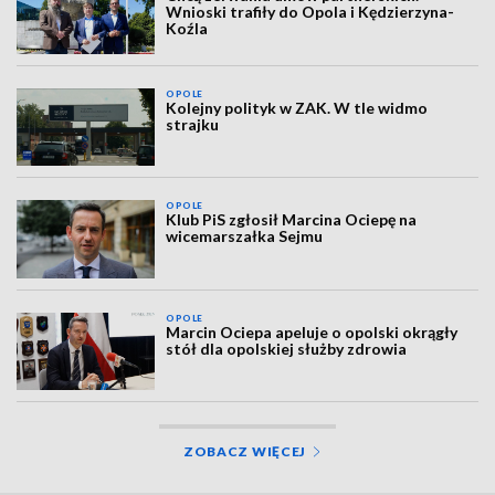
Wnioski trafiły do Opola i Kędzierzyna-
Koźla
OPOLE
Kolejny polityk w ZAK. W tle widmo
strajku
OPOLE
Klub PiS zgłosił Marcina Ociepę na
wicemarszałka Sejmu
OPOLE
Marcin Ociepa apeluje o opolski okrągły
stół dla opolskiej służby zdrowia
ZOBACZ WIĘCEJ