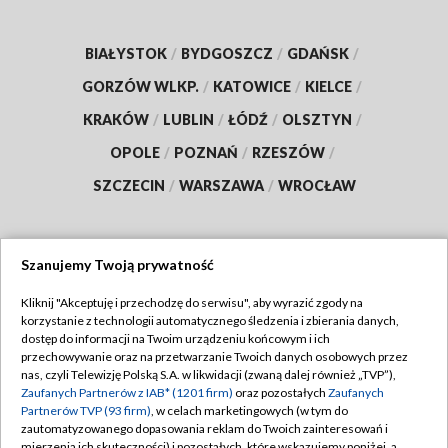
BIAŁYSTOK
/
BYDGOSZCZ
/
GDAŃSK
/
GORZÓW WLKP.
/
KATOWICE
/
KIELCE
/
KRAKÓW
/
LUBLIN
/
ŁÓDŹ
/
OLSZTYN
/
OPOLE
/
POZNAŃ
/
RZESZÓW
/
SZCZECIN
/
WARSZAWA
/
WROCŁAW
Szanujemy Twoją prywatność
Dołącz do nas:
Kliknij "Akceptuję i przechodzę do serwisu", aby wyrazić zgody na
korzystanie z technologii automatycznego śledzenia i zbierania danych,
TVP
dostęp do informacji na Twoim urządzeniu końcowym i ich
Abonament TVP
przechowywanie oraz na przetwarzanie Twoich danych osobowych przez
Regulamin TVP
nas, czyli Telewizję Polską S.A. w likwidacji (zwaną dalej również „TVP”),
Emisja w TVP
Zaufanych Partnerów z IAB* (1201 firm)
oraz pozostałych
Zaufanych
Polityka prywatności
Partnerów TVP (93 firm)
, w celach marketingowych (w tym do
Centrum informacji TVP
Moje zgody
zautomatyzowanego dopasowania reklam do Twoich zainteresowań i
mierzenia ich skuteczności) i pozostałych, które wskazujemy poniżej, a