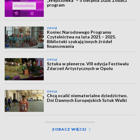
„Wejściówka” – 5 sierpnia 2026. Zobacz
program
OPOLE
Koniec Narodowego Programu
Czytelnictwa na lata 2021 – 2025.
Biblioteki szukają innych źródeł
finansowania
OPOLE
Sztuka w plenerze. VIII edycja Festiwalu
Zdarzeń Artystycznych w Opolu
OPOLE
Chcą ocalić niematerialne dziedzictwo.
Dni Dawnych Europejskich Sztuk Walki
ZOBACZ WIĘCEJ