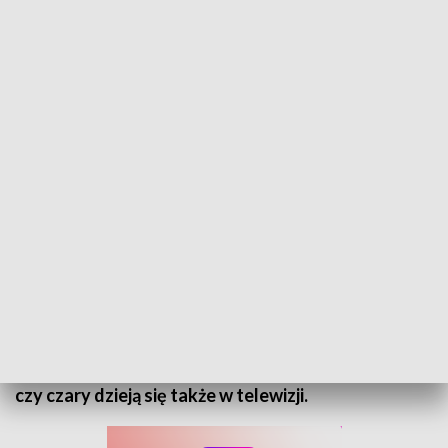
Zakładka - 22 listopada 2025
Mówi się, że jesienią najlepiej zaszyć się w
ustronnym miejscu z kocykiem, herbatką i dobrą
książką. Ta pora roku ma w sobie pewną magię, więc
w najnowszej "Zakładce" Martyna Kawka szuka jej
w literaturze tworzonej przez opolan, ale także
szerzej. Sprawdza, czym jest realizm magiczny oraz
czy czary dzieją się także w telewizji.