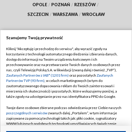
OPOLE
/
POZNAŃ
/
RZESZÓW
/
SZCZECIN
/
WARSZAWA
/
WROCŁAW
Szanujemy Twoją prywatność
Dołącz do nas:
Kliknij "Akceptuję i przechodzę do serwisu", aby wyrazić zgody na
korzystanie z technologii automatycznego śledzenia i zbierania danych,
TVP
dostęp do informacji na Twoim urządzeniu końcowym i ich
Abonament TVP
przechowywanie oraz na przetwarzanie Twoich danych osobowych przez
Regulamin TVP
nas, czyli Telewizję Polską S.A. w likwidacji (zwaną dalej również „TVP”),
Emisja w TVP
Zaufanych Partnerów z IAB* (1201 firm)
oraz pozostałych
Zaufanych
Polityka prywatności
Partnerów TVP (93 firm)
, w celach marketingowych (w tym do
Centrum informacji TVP
Moje zgody
zautomatyzowanego dopasowania reklam do Twoich zainteresowań i
mierzenia ich skuteczności) i pozostałych, które wskazujemy poniżej, a
Naziemna Telewizja Cyfrowa
Pomoc
także zgody na udostępnianie przez nas identyfikatora PPID do Google.
Sklep TVP
Biuro reklamy
Twoje dane osobowe zbierane podczas odwiedzania przez Ciebie naszych
Rada Programowa
poszczególnych serwisów
zwanych dalej „Portalem”, w tym informacje
Kontakt
zapisywane za pomocą technologii takich jak: pliki cookie, sygnalizatory
System NOS
WWW lub innych podobnych technologii umożliwiających świadczenie
dopasowanych i bezpiecznych usług, personalizację treści oraz reklam,
Informacje o nadawcy