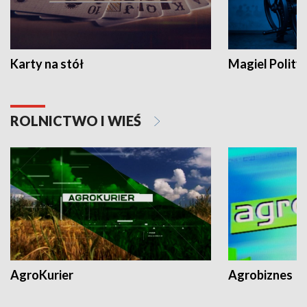
Karty na stół
Magiel Polity
ROLNICTWO I WIEŚ
AgroKurier
Agrobiznes