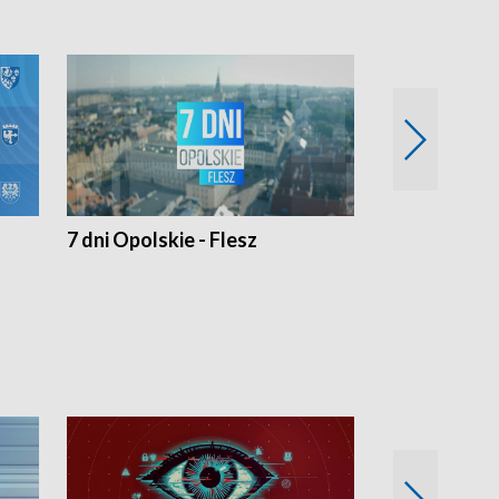
7 dni Opolskie - Flesz
Opolskie o 