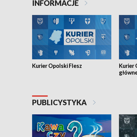
INFORMACJE
meczu Ko
Kurier Opolski Flesz
Kurier 
główn
PUBLICYSTYKA