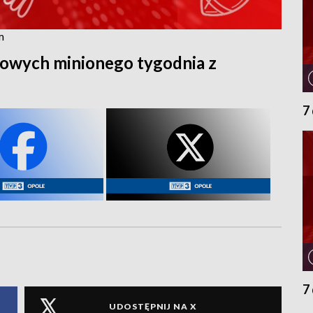
m
owych minionego tygodnia z
7
7 
UDOSTĘPNIJ NA X