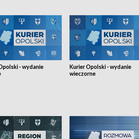
lejarza Opole. Zapraszamy!
Opolski - wydanie
Kurier Opolski - wydanie
e
wieczorne