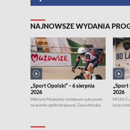
NAJNOWSZE WYDANIA PR
„Sport Opolski” – 6 sierpnia
„Sport 
2026
2026
Wiktoria Madejska z kolejnym sukcesem
MGKS Cuk
na arenie ogólnokrajowej. Zawodniczka
lecie ist
Klubu Kolarskiego Ziemia Brzeska
odbył się
została podwójna Mistrzynią Polski
również o
Juniorów Młodszych w kolarstwie
Otwartyc
torowym.
plażowej