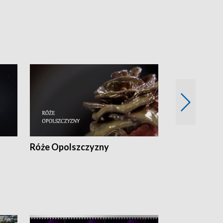
Róże Opolszczyzny
Czas report