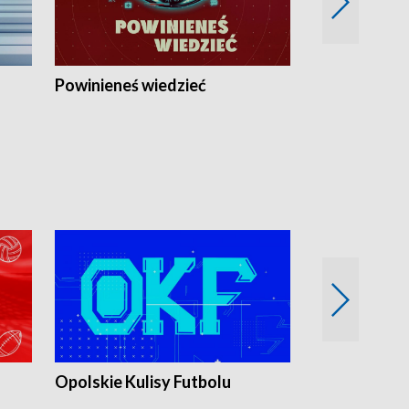
Powinieneś wiedzieć
Kierunek Eu
Opolskie Kulisy Futbolu
Złote chwile
sportu