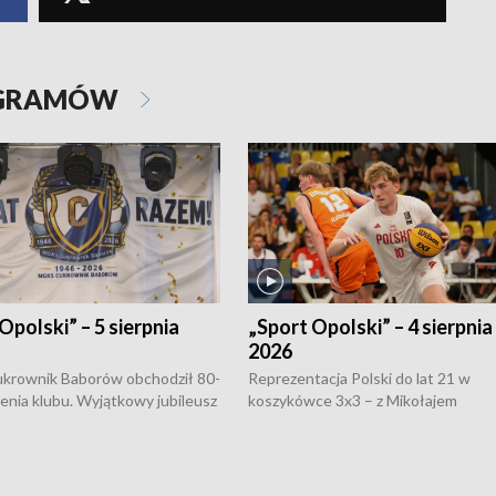
OGRAMÓW
Opolski” – 5 sierpnia
„Sport Opolski” – 4 sierpnia
2026
rownik Baborów obchodził 80-
Reprezentacja Polski do lat 21 w
nienia klubu. Wyjątkowy jubileusz
koszykówce 3x3 – z Mikołajem
 na sportowo. W programie
Kowalczykiem z opolskiego AZS-u 
 turnieju eliminacyjnym
składzie - wygrała dwa z trzech tur
h Mistrzostw w siatkówce
w ramach Ligi Narodów. Rywalizacja
 amatorów w Opolu oraz o
odbyła się w węgierskim Szolnok.