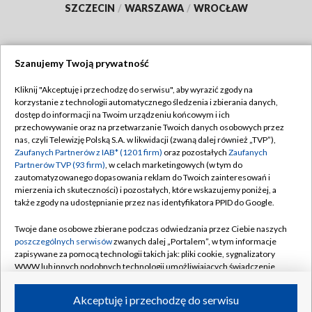
SZCZECIN
/
WARSZAWA
/
WROCŁAW
Szanujemy Twoją prywatność
Dołącz do nas:
Kliknij "Akceptuję i przechodzę do serwisu", aby wyrazić zgody na
korzystanie z technologii automatycznego śledzenia i zbierania danych,
TVP
dostęp do informacji na Twoim urządzeniu końcowym i ich
Abonament TVP
przechowywanie oraz na przetwarzanie Twoich danych osobowych przez
Regulamin TVP
nas, czyli Telewizję Polską S.A. w likwidacji (zwaną dalej również „TVP”),
Emisja w TVP
Zaufanych Partnerów z IAB* (1201 firm)
oraz pozostałych
Zaufanych
Polityka prywatności
Partnerów TVP (93 firm)
, w celach marketingowych (w tym do
Centrum informacji TVP
Moje zgody
zautomatyzowanego dopasowania reklam do Twoich zainteresowań i
mierzenia ich skuteczności) i pozostałych, które wskazujemy poniżej, a
Naziemna Telewizja Cyfrowa
Pomoc
także zgody na udostępnianie przez nas identyfikatora PPID do Google.
Sklep TVP
Biuro reklamy
Twoje dane osobowe zbierane podczas odwiedzania przez Ciebie naszych
Rada Programowa
poszczególnych serwisów
zwanych dalej „Portalem”, w tym informacje
Kontakt
zapisywane za pomocą technologii takich jak: pliki cookie, sygnalizatory
System NOS
WWW lub innych podobnych technologii umożliwiających świadczenie
dopasowanych i bezpiecznych usług, personalizację treści oraz reklam,
Informacje o nadawcy
Kanały
udostępnianie funkcji mediów społecznościowych oraz analizowanie
Akceptuję i przechodzę do serwisu
ruchu w Internecie.
Program dla prasy