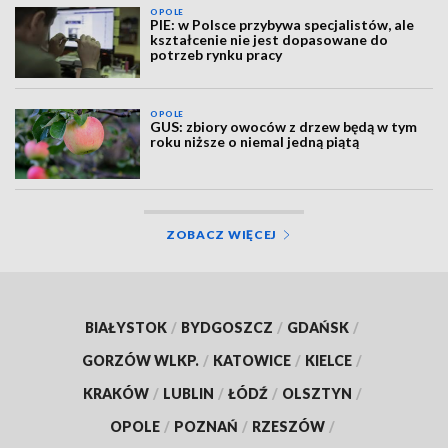
OPOLE
PIE: w Polsce przybywa specjalistów, ale
kształcenie nie jest dopasowane do
potrzeb rynku pracy
OPOLE
GUS: zbiory owoców z drzew będą w tym
roku niższe o niemal jedną piątą
ZOBACZ WIĘCEJ
BIAŁYSTOK
/
BYDGOSZCZ
/
GDAŃSK
/
GORZÓW WLKP.
/
KATOWICE
/
KIELCE
/
KRAKÓW
/
LUBLIN
/
ŁÓDŹ
/
OLSZTYN
/
OPOLE
/
POZNAŃ
/
RZESZÓW
/