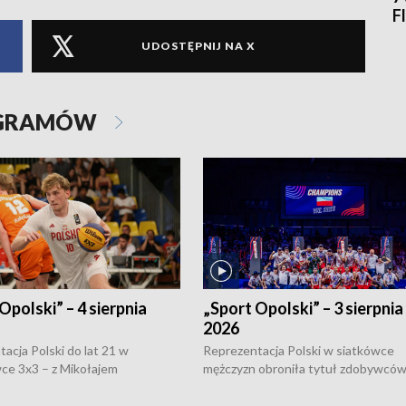
F
UDOSTĘPNIJ NA X
OGRAMÓW
Opolski” – 4 sierpnia
„Sport Opolski” – 3 sierpnia
2026
acja Polski do lat 21 w
Reprezentacja Polski w siatkówce
ce 3x3 – z Mikołajem
mężczyzn obroniła tytuł zdobywców 
kiem z opolskiego AZS-u w
Narodów. W finale pokonali Amery
- wygrała dwa z trzech turniejów
po tie-breaku. W meczu nie zabrakł