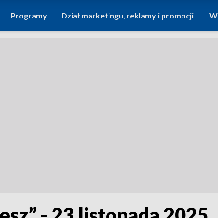
Programy
Dział marketingu, reklamy i promocji
Wi
lesz” - 23 listopada 2025