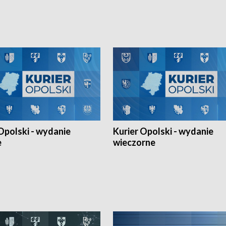
Ligi Narodów. Rywalizacja
opolskich wątków.
ę w węgierskim Szolnok.
Opolski - wydanie
Kurier Opolski - wydanie
e
wieczorne