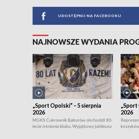
UDOSTĘPNIJ NA FACEBOOKU
NAJNOWSZE WYDANIA PR
„Sport Opolski” – 5 sierpnia
„Sport 
2026
2026
MGKS Cukrownik Baborów obchodził 80-
Reprezent
lecie istnienia klubu. Wyjątkowy jubileusz
koszyków
odbył się na sportowo. W programie
Kowalczy
również o turnieju eliminacyjnym
składzie 