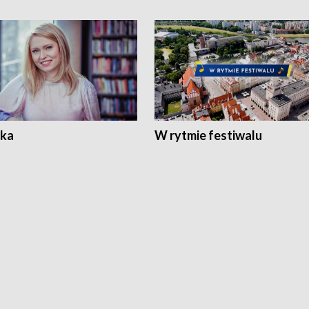
ka
W rytmie festiwalu