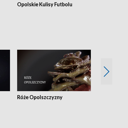
Opolskie Kulisy Futbolu
Złote chwile
sportu
Róże Opolszczyzny
Czas report