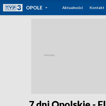
POWRÓT DO
OPOLE
Aktualności
Kontakt
TVP REGIONY
„7 dni Opolskie - F