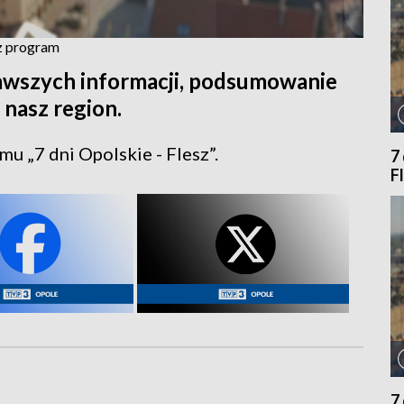
cz program
kawszych informacji, podsumowanie
 nasz region.
u „7 dni Opolskie - Flesz”.
7
F
7