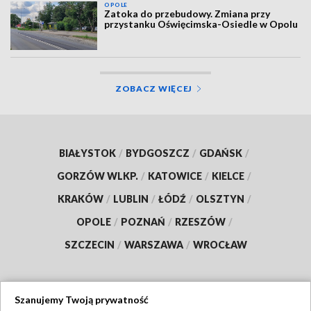
OPOLE
Zatoka do przebudowy. Zmiana przy
przystanku Oświęcimska-Osiedle w Opolu
ZOBACZ WIĘCEJ
BIAŁYSTOK
/
BYDGOSZCZ
/
GDAŃSK
/
GORZÓW WLKP.
/
KATOWICE
/
KIELCE
/
KRAKÓW
/
LUBLIN
/
ŁÓDŹ
/
OLSZTYN
/
OPOLE
/
POZNAŃ
/
RZESZÓW
/
SZCZECIN
/
WARSZAWA
/
WROCŁAW
Szanujemy Twoją prywatność
Dołącz do nas: