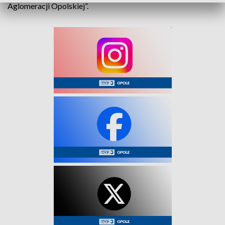
Aglomeracji Opolskiej”.