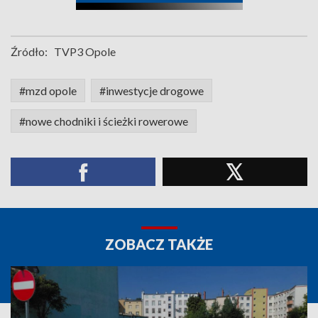
Źródło:
TVP3 Opole
#mzd opole
#inwestycje drogowe
#nowe chodniki i ścieżki rowerowe
ZOBACZ TAKŻE