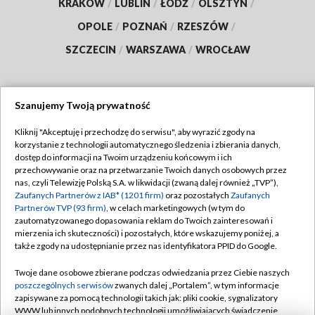
KRAKÓW
/
LUBLIN
/
ŁÓDŹ
/
OLSZTYN
/
OPOLE
/
POZNAŃ
/
RZESZÓW
/
SZCZECIN
/
WARSZAWA
/
WROCŁAW
Szanujemy Twoją prywatność
Dołącz do nas:
Kliknij "Akceptuję i przechodzę do serwisu", aby wyrazić zgody na
korzystanie z technologii automatycznego śledzenia i zbierania danych,
TVP
dostęp do informacji na Twoim urządzeniu końcowym i ich
Abonament TVP
przechowywanie oraz na przetwarzanie Twoich danych osobowych przez
Regulamin TVP
nas, czyli Telewizję Polską S.A. w likwidacji (zwaną dalej również „TVP”),
Emisja w TVP
Zaufanych Partnerów z IAB* (1201 firm)
oraz pozostałych
Zaufanych
Polityka prywatności
Partnerów TVP (93 firm)
, w celach marketingowych (w tym do
Centrum informacji TVP
Moje zgody
zautomatyzowanego dopasowania reklam do Twoich zainteresowań i
mierzenia ich skuteczności) i pozostałych, które wskazujemy poniżej, a
Naziemna Telewizja Cyfrowa
Pomoc
także zgody na udostępnianie przez nas identyfikatora PPID do Google.
Sklep TVP
Biuro reklamy
Twoje dane osobowe zbierane podczas odwiedzania przez Ciebie naszych
Rada Programowa
poszczególnych serwisów
zwanych dalej „Portalem”, w tym informacje
Kontakt
zapisywane za pomocą technologii takich jak: pliki cookie, sygnalizatory
System NOS
WWW lub innych podobnych technologii umożliwiających świadczenie