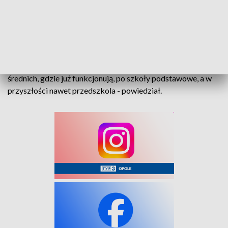
oddzielić oddzielić od codziennego życia.
- Przez ostatni rok dojrzewaliśmy do sformalizowania tej
współpracy – organizowaliśmy wykłady dla dyrektorów,
podkreślaliśmy znaczenie edukacji ekonomicznej. Chcemy
rozwijać te działania na każdym poziomie – od szkół
średnich, gdzie już funkcjonują, po szkoły podstawowe, a w
przyszłości nawet przedszkola - powiedział.