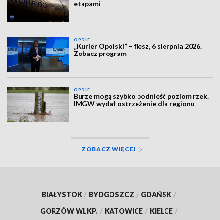
etapami
OPOLE
„Kurier Opolski” – flesz, 6 sierpnia 2026.
Zobacz program
OPOLE
Burze mogą szybko podnieść poziom rzek.
IMGW wydał ostrzeżenie dla regionu
ZOBACZ WIĘCEJ
BIAŁYSTOK
/
BYDGOSZCZ
/
GDAŃSK
/
GORZÓW WLKP.
/
KATOWICE
/
KIELCE
/