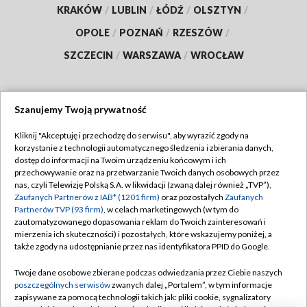
KRAKÓW
/
LUBLIN
/
ŁÓDŹ
/
OLSZTYN
/
OPOLE
/
POZNAŃ
/
RZESZÓW
/
SZCZECIN
/
WARSZAWA
/
WROCŁAW
Szanujemy Twoją prywatność
Dołącz do nas:
Kliknij "Akceptuję i przechodzę do serwisu", aby wyrazić zgody na
korzystanie z technologii automatycznego śledzenia i zbierania danych,
TVP
dostęp do informacji na Twoim urządzeniu końcowym i ich
Abonament TVP
przechowywanie oraz na przetwarzanie Twoich danych osobowych przez
Regulamin TVP
nas, czyli Telewizję Polską S.A. w likwidacji (zwaną dalej również „TVP”),
Emisja w TVP
Zaufanych Partnerów z IAB* (1201 firm)
oraz pozostałych
Zaufanych
Polityka prywatności
Partnerów TVP (93 firm)
, w celach marketingowych (w tym do
Centrum informacji TVP
Moje zgody
zautomatyzowanego dopasowania reklam do Twoich zainteresowań i
mierzenia ich skuteczności) i pozostałych, które wskazujemy poniżej, a
Naziemna Telewizja Cyfrowa
Pomoc
także zgody na udostępnianie przez nas identyfikatora PPID do Google.
Sklep TVP
Biuro reklamy
Twoje dane osobowe zbierane podczas odwiedzania przez Ciebie naszych
Rada Programowa
poszczególnych serwisów
zwanych dalej „Portalem”, w tym informacje
Kontakt
zapisywane za pomocą technologii takich jak: pliki cookie, sygnalizatory
System NOS