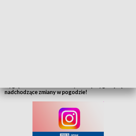
„Prognoza pogody” na 22 listopada 2025. Zapraszamy
Zapraszamy do zapoznania się z prognozą pogody
na 22 listopada 2025 roku. Sprawdź, jak będą
wyglądać warunki atmosferyczne i przygotuj się na
nadchodzące zmiany w pogodzie!