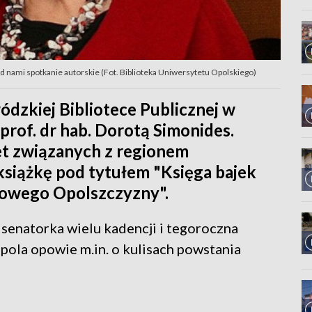
ed nami spotkanie autorskie (Fot. Biblioteka Uniwersytetu Opolskiego)
dzkiej Bibliotece Publicznej w
prof. dr hab. Dorotą Simonides.
et związanych z regionem
książkę pod tytułem "Księga bajek
urowego Opolszczyzny".
 senatorka wielu kadencji i tegoroczna
ola opowie m.in. o kulisach powstania