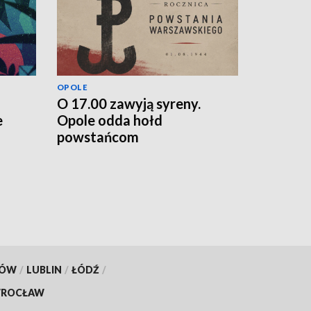
OPOLE
O 17.00 zawyją syreny.
e
Opole odda hołd
powstańcom
KÓW
/
LUBLIN
/
ŁÓDŹ
/
ROCŁAW