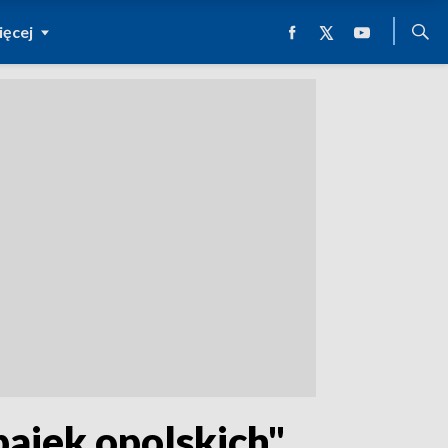
ęcej
ajek opolskich".