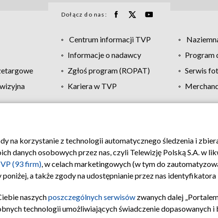
Dołącz do nas:
Centrum informacji TVP
Naziemna
Informacje o nadawcy
Program d
zetargowe
Zgłoś program (ROPAT)
Serwis fo
wizyjna
Kariera w TVP
Merchandi
Polityka prywatności
Moje zgody
Pomoc
Biuro re
ody na korzystanie z technologii automatycznego śledzenia i zbie
 danych osobowych przez nas, czyli Telewizję Polską S.A. w likw
VP (93 firm)
, w celach marketingowych (w tym do zautomatyzow
 poniżej, a także zgody na udostępnianie przez nas identyfikator
Ciebie naszych
poszczególnych serwisów
zwanych dalej „Portalem
obnych technologii umożliwiających świadczenie dopasowanych i be