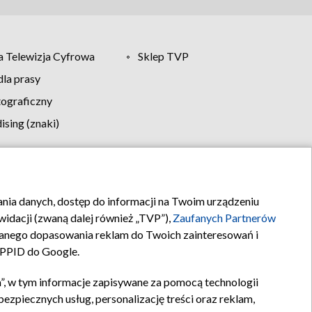
 Telewizja Cyfrowa
Sklep TVP
la prasy
tograficzny
sing (znaki)
klamy
Kontakt
rania danych, dostęp do informacji na Twoim urządzeniu
idacji (zwaną dalej również „TVP”),
Zaufanych Partnerów
anego dopasowania reklam do Twoich zainteresowań i
a PPID do Google.
”, w tym informacje zapisywane za pomocą technologii
zpiecznych usług, personalizację treści oraz reklam,