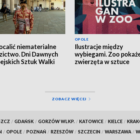
OPOLE
ocalić niematerialne
Ilustracje między
zictwo. Dni Dawnych
wybiegami. Zoo pokaż
ejskich Sztuk Walki
zwierzęta w sztuce
ZOBACZ WIĘCEJ
SZCZ
/
GDAŃSK
/
GORZÓW WLKP.
/
KATOWICE
/
KIELCE
/
KRA
N
/
OPOLE
/
POZNAŃ
/
RZESZÓW
/
SZCZECIN
/
WARSZAWA
/
W