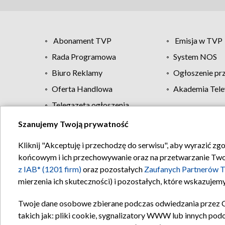
Abonament TVP
Emisja w TVP
Rada Programowa
System NOS
Biuro Reklamy
Ogłoszenie pr
Oferta Handlowa
Akademia Tele
Telegazeta ogłoszenia
Szanujemy Twoją prywatność
Regulamin TVP
Kliknij "Akceptuję i przechodzę do serwisu", aby wyrazić zg
końcowym i ich przechowywanie oraz na przetwarzanie Twoich
z IAB* (1201 firm)
oraz pozostałych
Zaufanych Partnerów T
mierzenia ich skuteczności) i pozostałych, które wskazujemy
Twoje dane osobowe zbierane podczas odwiedzania przez 
takich jak: pliki cookie, sygnalizatory WWW lub innych pod