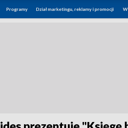
Programy
Dział marketingu, reklamy i promocji
Wi
ides prezentuje "Księgę b