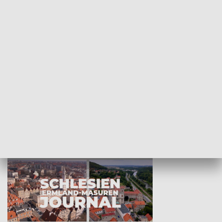
Wejściówka
Zakładka
MNIEJSZOŚCI