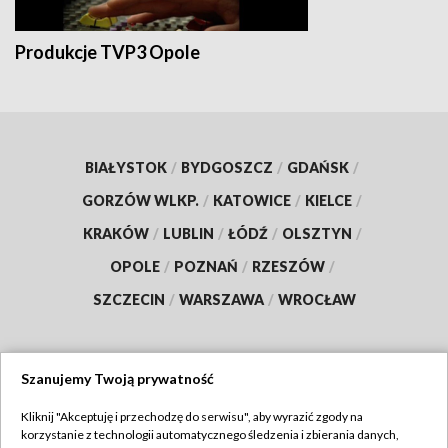
Produkcje TVP3 Opole
BIAŁYSTOK
/
BYDGOSZCZ
/
GDAŃSK
/
GORZÓW WLKP.
/
KATOWICE
/
KIELCE
/
KRAKÓW
/
LUBLIN
/
ŁÓDŹ
/
OLSZTYN
/
OPOLE
/
POZNAŃ
/
RZESZÓW
/
SZCZECIN
/
WARSZAWA
/
WROCŁAW
Szanujemy Twoją prywatność
Dołącz do nas:
Kliknij "Akceptuję i przechodzę do serwisu", aby wyrazić zgody na
korzystanie z technologii automatycznego śledzenia i zbierania danych,
TVP