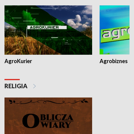
AgroKurier
Agrobiznes
RELIGIA