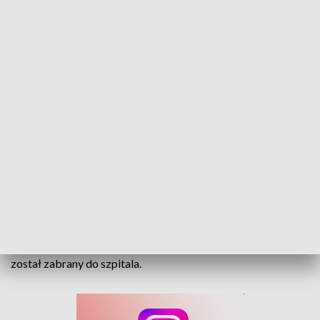
Kierowca uderzył w drzewo. Został zabrany do szpitala (fot. OSP Jełowa)
Do zdarzenia doszło w Dąbrowce Łubniańskiej.
Policjanci badają dokładny przebieg zdarzenia.
Ze wstępnych ustaleń wynika, że kierujący Fordem stracił w
tym miejscu panowanie nad pojazdem, zjechał na pobocze i
uderzył w drzewo. Podróżował sam. Z obrażeniami ciała
został zabrany do szpitala.