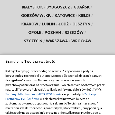
BIAŁYSTOK
/
BYDGOSZCZ
/
GDAŃSK
/
GORZÓW WLKP.
/
KATOWICE
/
KIELCE
/
KRAKÓW
/
LUBLIN
/
ŁÓDŹ
/
OLSZTYN
/
OPOLE
/
POZNAŃ
/
RZESZÓW
/
SZCZECIN
/
WARSZAWA
/
WROCŁAW
Szanujemy Twoją prywatność
Dołącz do nas:
Kliknij "Akceptuję i przechodzę do serwisu", aby wyrazić zgody na
korzystanie z technologii automatycznego śledzenia i zbierania danych,
TVP
dostęp do informacji na Twoim urządzeniu końcowym i ich
Abonament TVP
przechowywanie oraz na przetwarzanie Twoich danych osobowych przez
Regulamin TVP
nas, czyli Telewizję Polską S.A. w likwidacji (zwaną dalej również „TVP”),
Emisja w TVP
Zaufanych Partnerów z IAB* (1201 firm)
oraz pozostałych
Zaufanych
Polityka prywatności
Partnerów TVP (93 firm)
, w celach marketingowych (w tym do
Centrum informacji TVP
Moje zgody
zautomatyzowanego dopasowania reklam do Twoich zainteresowań i
mierzenia ich skuteczności) i pozostałych, które wskazujemy poniżej, a
Naziemna Telewizja Cyfrowa
Pomoc
także zgody na udostępnianie przez nas identyfikatora PPID do Google.