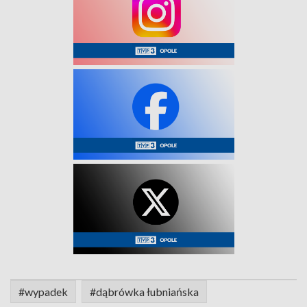
#wypadek
#dąbrówka łubniańska