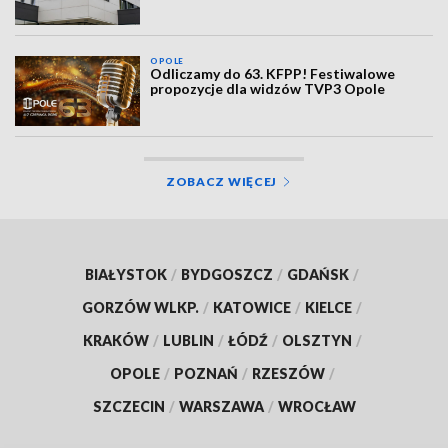
OPOLE
Odliczamy do 63. KFPP! Festiwalowe
propozycje dla widzów TVP3 Opole
ZOBACZ WIĘCEJ
BIAŁYSTOK
/
BYDGOSZCZ
/
GDAŃSK
/
GORZÓW WLKP.
/
KATOWICE
/
KIELCE
/
KRAKÓW
/
LUBLIN
/
ŁÓDŹ
/
OLSZTYN
/
OPOLE
/
POZNAŃ
/
RZESZÓW
/
SZCZECIN
/
WARSZAWA
/
WROCŁAW