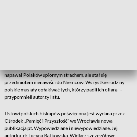
których dniem i nocą dymiły kominy krematoriów. Ponad 6
milionów obywateli polskich, w większości pochodzenia
żydowskiego, musiało zapłacić życiem za ten okres okupacji.
Kierownicza warstwa inteligencji została po prostu
zniszczona; 2 tysiące kapłanów i 5 biskupów (jedna czwarta
ówczesnego Episkopatu) zostało mordowanych w obozach.
Setki kapłanów i dziesiątki tysięcy osób cywilnych zostały
rozstrzelane na miejscu w chwili rozpoczęcia wojny”. (…)
Zamknięto wszystkie szkoły średnie i wyższe, zlikwidowano
seminaria duchowne. Każdy niemiecki mundur SS nie tylko
napawał Polaków upiornym strachem, ale stał się
przedmiotem nienawiści do Niemców. Wszystkie rodziny
polskie musiały opłakiwać tych, którzy padli ich ofiarą” –
przypomnieli autorzy listu.
Listowi polskich biskupów poświęcona jest wydana przez
Ośrodek „Pamięć i Przyszłość” we Wrocławiu nowa
publikacja pt. Wypowiedziane i niewypowiedziane. Jej
autorka, dr Lucyna Ratkowska-Widlarz szczegółowo