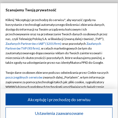
Szanujemy Twoją prywatność
Dołącz do nas:
Kliknij "Akceptuję i przechodzę do serwisu", aby wyrazić zgody na
korzystanie z technologii automatycznego śledzenia i zbierania danych,
TVP
dostęp do informacji na Twoim urządzeniu końcowym i ich
Abonament TVP
przechowywanie oraz na przetwarzanie Twoich danych osobowych przez
Regulamin TVP
nas, czyli Telewizję Polską S.A. w likwidacji (zwaną dalej również „TVP”),
Emisja w TVP
Zaufanych Partnerów z IAB* (1201 firm)
oraz pozostałych
Zaufanych
Polityka prywatności
Partnerów TVP (93 firm)
, w celach marketingowych (w tym do
Centrum informacji TVP
Moje zgody
zautomatyzowanego dopasowania reklam do Twoich zainteresowań i
mierzenia ich skuteczności) i pozostałych, które wskazujemy poniżej, a
Naziemna Telewizja Cyfrowa
Pomoc
także zgody na udostępnianie przez nas identyfikatora PPID do Google.
Sklep TVP
Biuro reklamy
Twoje dane osobowe zbierane podczas odwiedzania przez Ciebie naszych
Rada Programowa
poszczególnych serwisów
zwanych dalej „Portalem”, w tym informacje
Kontakt
zapisywane za pomocą technologii takich jak: pliki cookie, sygnalizatory
System NOS
WWW lub innych podobnych technologii umożliwiających świadczenie
dopasowanych i bezpiecznych usług, personalizację treści oraz reklam,
Informacje o nadawcy
Kanały
udostępnianie funkcji mediów społecznościowych oraz analizowanie
Akceptuję i przechodzę do serwisu
ruchu w Internecie.
Program dla prasy
©2026 Telewizja Polska S.A. w likwidacji
Biuro Reklamy
Twoje dane osobowe zbierane podczas odwiedzania przez Ciebie
Ustawienia zaawansowane
poszczególnych serwisów
na Portalu, takie jak adresy IP, identyfikatory