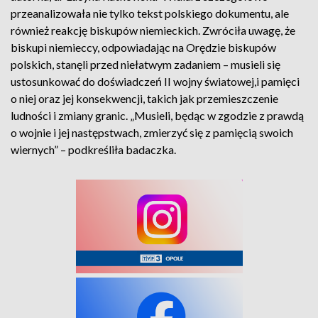
przeanalizowała nie tylko tekst polskiego dokumentu, ale
również reakcję biskupów niemieckich. Zwróciła uwagę, że
biskupi niemieccy, odpowiadając na Orędzie biskupów
polskich, stanęli przed niełatwym zadaniem – musieli się
ustosunkować do doświadczeń II wojny światowej,i pamięci
o niej oraz jej konsekwencji, takich jak przemieszczenie
ludności i zmiany granic. „Musieli, będąc w zgodzie z prawdą
o wojnie i jej następstwach, zmierzyć się z pamięcią swoich
wiernych” – podkreśliła badaczka.