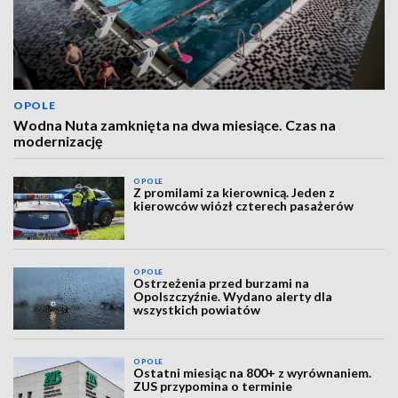
OPOLE
Wodna Nuta zamknięta na dwa miesiące. Czas na
modernizację
OPOLE
Z promilami za kierownicą. Jeden z
kierowców wiózł czterech pasażerów
OPOLE
Ostrzeżenia przed burzami na
Opolszczyźnie. Wydano alerty dla
wszystkich powiatów
OPOLE
Ostatni miesiąc na 800+ z wyrównaniem.
ZUS przypomina o terminie