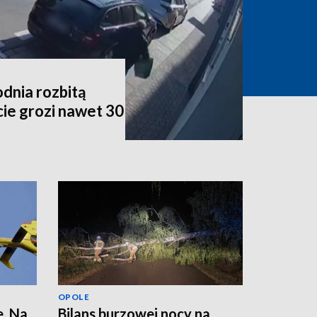
dnia rozbitą
ie grozi nawet 30
OPOLE
. Na
Bilans burzowej nocy na