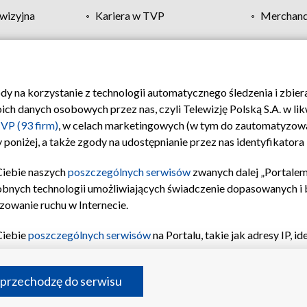
wizyjna
Kariera w TVP
Merchandi
Polityka prywatności
Moje zgody
Pomoc
Biuro re
ody na korzystanie z technologii automatycznego śledzenia i zbie
 danych osobowych przez nas, czyli Telewizję Polską S.A. w likw
VP (93 firm)
, w celach marketingowych (w tym do zautomatyzow
 poniżej, a także zgody na udostępnianie przez nas identyfikator
Ciebie naszych
poszczególnych serwisów
zwanych dalej „Portalem
obnych technologii umożliwiających świadczenie dopasowanych i be
zowanie ruchu w Internecie.
Ciebie
poszczególnych serwisów
na Portalu, takie jak adresy IP, 
sach Portalu czy historia odwiedzin będą przetwarzane przez TV
ji: przechowywania informacji na urządzeniu lub dostęp do nich,
©2026 Telewizja Polska S.A. w likwidacji
 przechodzę do serwisu
enia profilu spersonalizowanych treści, wyboru spersonalizowany
inii odbiorców, opracowywania i ulepszania produktów, zapewnie