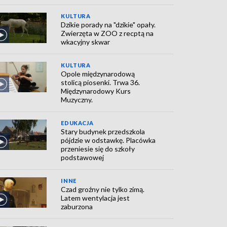
KULTURA
Dzikie porady na "dzikie" opały.
Zwierzęta w ZOO z recptą na
wkacyjny skwar
KULTURA
Opole międzynarodową
stolicą piosenki. Trwa 36.
Międzynarodowy Kurs
Muzyczny.
EDUKACJA
Stary budynek przedszkola
pójdzie w odstawkę. Placówka
przeniesie się do szkoły
podstawowej
INNE
Czad groźny nie tylko zimą.
Latem wentylacja jest
zaburzona