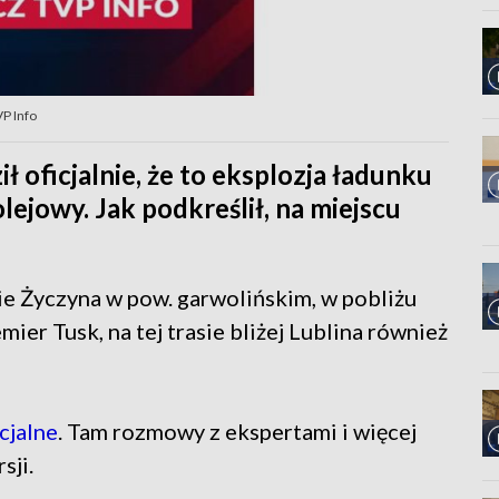
VP Info
 oficjalnie, że to eksplozja ładunku
ejowy. Jak podkreślił, na miejscu
ie Życzyna w pow. garwolińskim, w pobliżu
ier Tusk, na tej trasie bliżej Lublina również
cjalne
. Tam rozmowy z ekspertami i więcej
sji.