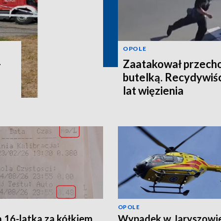
OPOLE
-
Zaatakował przecho
butelką. Recydywiśc
lat więzienia
OPOLE
a 16-latka za kółkiem.
Wypadek w Jaryszowie