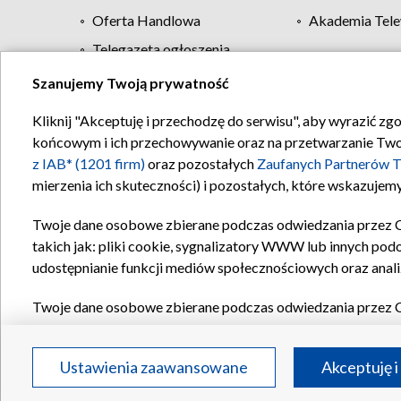
Oferta Handlowa
Akademia Tele
Telegazeta ogłoszenia
Szanujemy Twoją prywatność
Regulamin TVP
Kliknij "Akceptuję i przechodzę do serwisu", aby wyrazić zg
końcowym i ich przechowywanie oraz na przetwarzanie Twoich
z IAB* (1201 firm)
oraz pozostałych
Zaufanych Partnerów T
mierzenia ich skuteczności) i pozostałych, które wskazujemy
Twoje dane osobowe zbierane podczas odwiedzania przez 
takich jak: pliki cookie, sygnalizatory WWW lub innych pod
udostępnianie funkcji mediów społecznościowych oraz anali
Twoje dane osobowe zbierane podczas odwiedzania przez 
plików cookie, informacje o Twoich wyszukiwaniach w serwi
Partnerów TVP
dla realizacji następujących celów i funkc
Ustawienia zaawansowane
Akceptuję i
reklam, tworzenia profilu spersonalizowanych reklam, tworz
treści, stosowania badań rynkowych w celu generowania op