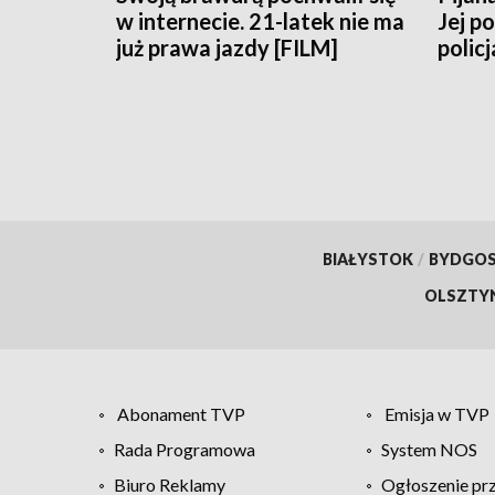
w internecie. 21-latek nie ma
Jej p
już prawa jazdy [FILM]
policj
BIAŁYSTOK
/
BYDGO
OLSZTY
Abonament TVP
Emisja w TVP
Rada Programowa
System NOS
Biuro Reklamy
Ogłoszenie pr