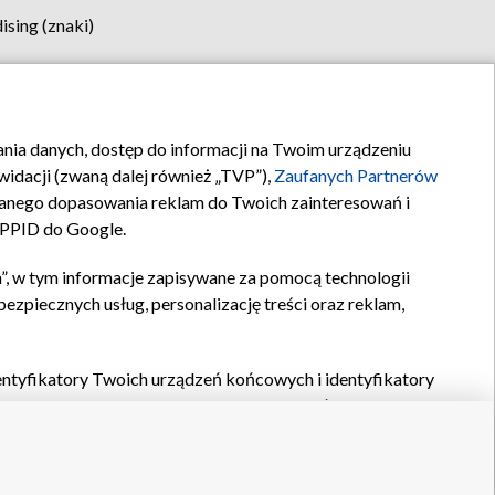
sing (znaki)
klamy
Kontakt
rania danych, dostęp do informacji na Twoim urządzeniu
idacji (zwaną dalej również „TVP”),
Zaufanych Partnerów
anego dopasowania reklam do Twoich zainteresowań i
a PPID do Google.
”, w tym informacje zapisywane za pomocą technologii
zpiecznych usług, personalizację treści oraz reklam,
identyfikatory Twoich urządzeń końcowych i identyfikatory
P,
Zaufanych Partnerów z IAB
oraz pozostałych
Zaufanych
 wyboru podstawowych reklam, wyboru spersonalizowanych
ch treści, pomiaru wydajności reklam, pomiaru wydajności
nia bezpieczeństwa, zapobiegania oszustwom i usuwania