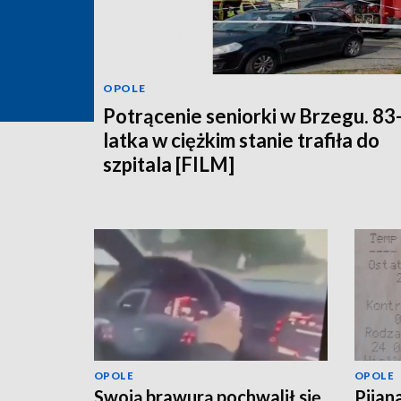
OPOLE
Potrącenie seniorki w Brzegu. 83
latka w ciężkim stanie trafiła do
szpitala [FILM]
OPOLE
OPOLE
Swoją brawurą pochwalił się
Pijan