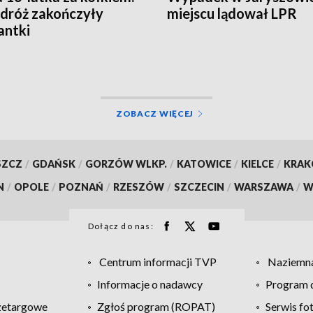
odróż zakończyły
miejscu lądował LPR
antki
ZOBACZ WIĘCEJ
SZCZ
/
GDAŃSK
/
GORZÓW WLKP.
/
KATOWICE
/
KIELCE
/
KRA
N
/
OPOLE
/
POZNAŃ
/
RZESZÓW
/
SZCZECIN
/
WARSZAWA
/
W
Dołącz do nas:
Centrum informacji TVP
Naziemna
Informacje o nadawcy
Program d
zetargowe
Zgłoś program (ROPAT)
Serwis fo