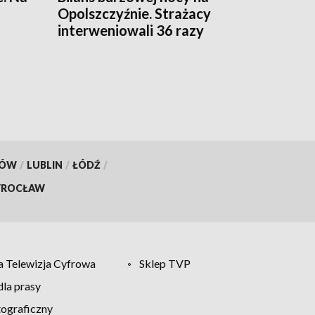
Opolszczyźnie. Strażacy
interweniowali 36 razy
KÓW
/
LUBLIN
/
ŁÓDŹ
/
ROCŁAW
 Telewizja Cyfrowa
Sklep TVP
la prasy
tograficzny