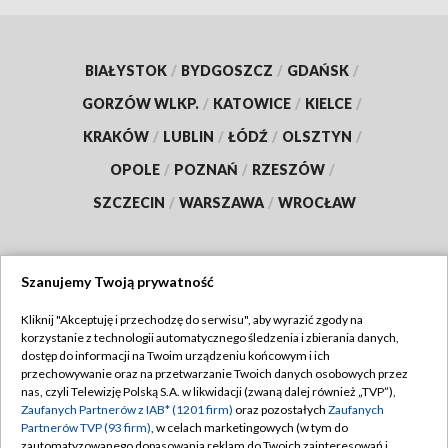
BIAŁYSTOK
/
BYDGOSZCZ
/
GDAŃSK
/
GORZÓW WLKP.
/
KATOWICE
/
KIELCE
/
KRAKÓW
/
LUBLIN
/
ŁÓDŹ
/
OLSZTYN
/
OPOLE
/
POZNAŃ
/
RZESZÓW
/
SZCZECIN
/
WARSZAWA
/
WROCŁAW
Szanujemy Twoją prywatność
Dołącz do nas:
Kliknij "Akceptuję i przechodzę do serwisu", aby wyrazić zgody na
korzystanie z technologii automatycznego śledzenia i zbierania danych,
TVP
dostęp do informacji na Twoim urządzeniu końcowym i ich
Abonament TVP
przechowywanie oraz na przetwarzanie Twoich danych osobowych przez
Regulamin TVP
nas, czyli Telewizję Polską S.A. w likwidacji (zwaną dalej również „TVP”),
Emisja w TVP
Zaufanych Partnerów z IAB* (1201 firm)
oraz pozostałych
Zaufanych
Polityka prywatności
Partnerów TVP (93 firm)
, w celach marketingowych (w tym do
Centrum informacji TVP
Moje zgody
zautomatyzowanego dopasowania reklam do Twoich zainteresowań i