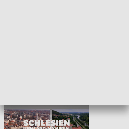
KULTURA I SZTUKA
Wejściówka
Zakładka
MNIEJSZOŚCI