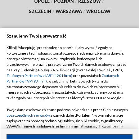
OPOLE
/
POZNAŃ
/
RZESZÓW
/
SZCZECIN
/
WARSZAWA
/
WROCŁAW
Szanujemy Twoją prywatność
Dołącz do nas:
Kliknij "Akceptuję i przechodzę do serwisu", aby wyrazić zgody na
korzystanie z technologii automatycznego śledzenia i zbierania danych,
TVP
dostęp do informacji na Twoim urządzeniu końcowym i ich
Abonament TVP
przechowywanie oraz na przetwarzanie Twoich danych osobowych przez
Regulamin TVP
nas, czyli Telewizję Polską S.A. w likwidacji (zwaną dalej również „TVP”),
Emisja w TVP
Zaufanych Partnerów z IAB* (1201 firm)
oraz pozostałych
Zaufanych
Polityka prywatności
Partnerów TVP (93 firm)
, w celach marketingowych (w tym do
Centrum informacji TVP
Moje zgody
zautomatyzowanego dopasowania reklam do Twoich zainteresowań i
mierzenia ich skuteczności) i pozostałych, które wskazujemy poniżej, a
Naziemna Telewizja Cyfrowa
Pomoc
także zgody na udostępnianie przez nas identyfikatora PPID do Google.
Sklep TVP
Biuro reklamy
Twoje dane osobowe zbierane podczas odwiedzania przez Ciebie naszych
Rada Programowa
poszczególnych serwisów
zwanych dalej „Portalem”, w tym informacje
Kontakt
zapisywane za pomocą technologii takich jak: pliki cookie, sygnalizatory
System NOS
WWW lub innych podobnych technologii umożliwiających świadczenie
dopasowanych i bezpiecznych usług, personalizację treści oraz reklam,
Informacje o nadawcy
Kanały
udostępnianie funkcji mediów społecznościowych oraz analizowanie