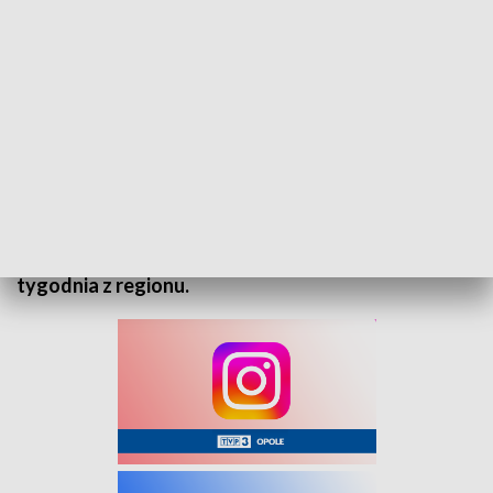
„7 Dni Sport” – 15 Listopada 2025
Podsumowanie wydarzeń sportowych minionego
tygodnia z regionu.