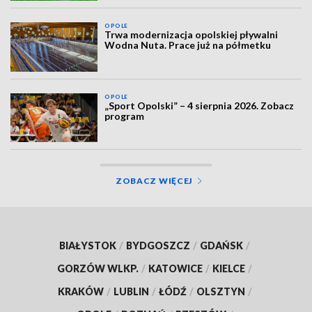
OPOLE
Trwa modernizacja opolskiej pływalni
Wodna Nuta. Prace już na półmetku
OPOLE
„Sport Opolski” – 4 sierpnia 2026. Zobacz
program
ZOBACZ WIĘCEJ
BIAŁYSTOK
/
BYDGOSZCZ
/
GDAŃSK
/
GORZÓW WLKP.
/
KATOWICE
/
KIELCE
/
KRAKÓW
/
LUBLIN
/
ŁÓDŹ
/
OLSZTYN
/