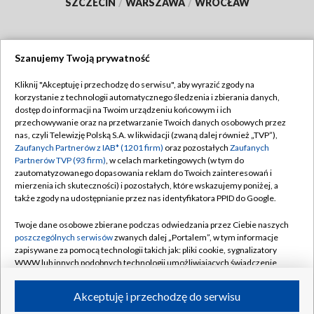
SZCZECIN
/
WARSZAWA
/
WROCŁAW
Szanujemy Twoją prywatność
Dołącz do nas:
Kliknij "Akceptuję i przechodzę do serwisu", aby wyrazić zgody na
korzystanie z technologii automatycznego śledzenia i zbierania danych,
TVP
dostęp do informacji na Twoim urządzeniu końcowym i ich
Abonament TVP
przechowywanie oraz na przetwarzanie Twoich danych osobowych przez
Regulamin TVP
nas, czyli Telewizję Polską S.A. w likwidacji (zwaną dalej również „TVP”),
Emisja w TVP
Zaufanych Partnerów z IAB* (1201 firm)
oraz pozostałych
Zaufanych
Polityka prywatności
Partnerów TVP (93 firm)
, w celach marketingowych (w tym do
Centrum informacji TVP
Moje zgody
zautomatyzowanego dopasowania reklam do Twoich zainteresowań i
mierzenia ich skuteczności) i pozostałych, które wskazujemy poniżej, a
Naziemna Telewizja Cyfrowa
Pomoc
także zgody na udostępnianie przez nas identyfikatora PPID do Google.
Sklep TVP
Biuro reklamy
Twoje dane osobowe zbierane podczas odwiedzania przez Ciebie naszych
Rada Programowa
poszczególnych serwisów
zwanych dalej „Portalem”, w tym informacje
Kontakt
zapisywane za pomocą technologii takich jak: pliki cookie, sygnalizatory
System NOS
WWW lub innych podobnych technologii umożliwiających świadczenie
dopasowanych i bezpiecznych usług, personalizację treści oraz reklam,
Informacje o nadawcy
Kanały
udostępnianie funkcji mediów społecznościowych oraz analizowanie
Akceptuję i przechodzę do serwisu
ruchu w Internecie.
Program dla prasy