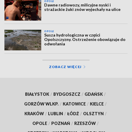
OPOLE
Dawne radiowozy, milicyjne nyski i
strażackie żuki znów wyjechały na ulice
OPOLE
Susza hydrologiczna w części
Opolszczyzny. Ostrzeżenie obowiązuje do
odwołania
ZOBACZ WIĘCEJ
BIAŁYSTOK
/
BYDGOSZCZ
/
GDAŃSK
/
GORZÓW WLKP.
/
KATOWICE
/
KIELCE
/
KRAKÓW
/
LUBLIN
/
ŁÓDŹ
/
OLSZTYN
/
OPOLE
/
POZNAŃ
/
RZESZÓW
/