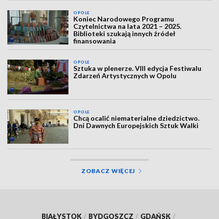
OPOLE
Koniec Narodowego Programu
Czytelnictwa na lata 2021 – 2025.
Biblioteki szukają innych źródeł
finansowania
OPOLE
Sztuka w plenerze. VIII edycja Festiwalu
Zdarzeń Artystycznych w Opolu
OPOLE
Chcą ocalić niematerialne dziedzictwo.
Dni Dawnych Europejskich Sztuk Walki
ZOBACZ WIĘCEJ
BIAŁYSTOK
/
BYDGOSZCZ
/
GDAŃSK
/