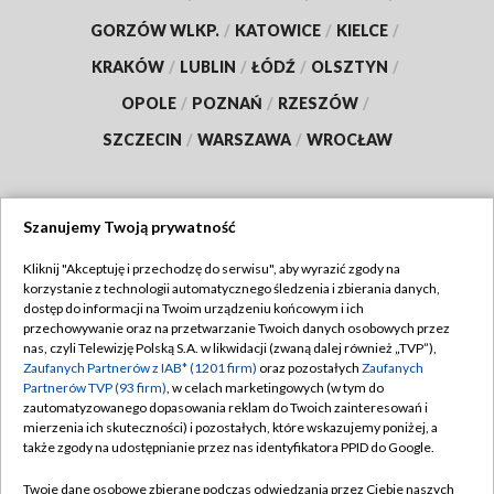
GORZÓW WLKP.
/
KATOWICE
/
KIELCE
/
KRAKÓW
/
LUBLIN
/
ŁÓDŹ
/
OLSZTYN
/
OPOLE
/
POZNAŃ
/
RZESZÓW
/
SZCZECIN
/
WARSZAWA
/
WROCŁAW
Szanujemy Twoją prywatność
Dołącz do nas:
Kliknij "Akceptuję i przechodzę do serwisu", aby wyrazić zgody na
korzystanie z technologii automatycznego śledzenia i zbierania danych,
TVP
dostęp do informacji na Twoim urządzeniu końcowym i ich
Abonament TVP
przechowywanie oraz na przetwarzanie Twoich danych osobowych przez
Regulamin TVP
nas, czyli Telewizję Polską S.A. w likwidacji (zwaną dalej również „TVP”),
Emisja w TVP
Zaufanych Partnerów z IAB* (1201 firm)
oraz pozostałych
Zaufanych
Polityka prywatności
Partnerów TVP (93 firm)
, w celach marketingowych (w tym do
Centrum informacji TVP
Moje zgody
zautomatyzowanego dopasowania reklam do Twoich zainteresowań i
mierzenia ich skuteczności) i pozostałych, które wskazujemy poniżej, a
Naziemna Telewizja Cyfrowa
Pomoc
także zgody na udostępnianie przez nas identyfikatora PPID do Google.
Sklep TVP
Biuro reklamy
Twoje dane osobowe zbierane podczas odwiedzania przez Ciebie naszych