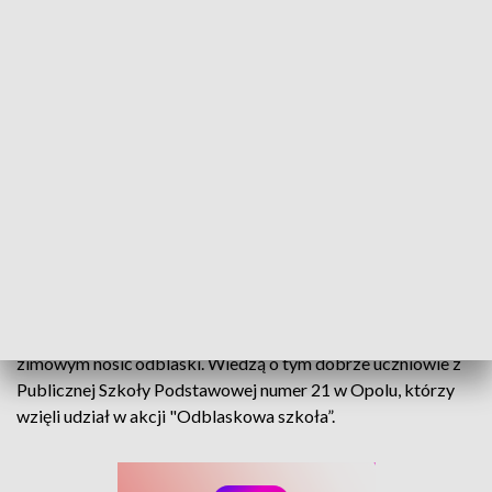
Dla bezpieczeństwa. Uczniowie PSP nr 21 zorganizowali "Odblaskowy marsz"
Już niewielki element odblaskowy powoduje, że stajemy się
widoczni nawet z odległości 150. metrów. Warto dbać o
swoje bezpieczeństwo i szczególnie w sezonie jesienno-
zimowym nosić odblaski. Wiedzą o tym dobrze uczniowie z
Publicznej Szkoły Podstawowej numer 21 w Opolu, którzy
wzięli udział w akcji "Odblaskowa szkoła”.