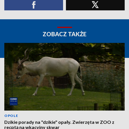
ZOBACZ TAKŻE
OPOLE
Dzikie porady na "dzikie" opały. Zwierzęta w ZOO z
recptą na wkacyjny skwar