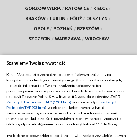
GORZÓW WLKP.
/
KATOWICE
/
KIELCE
/
KRAKÓW
/
LUBLIN
/
ŁÓDŹ
/
OLSZTYN
/
OPOLE
/
POZNAŃ
/
RZESZÓW
/
SZCZECIN
/
WARSZAWA
/
WROCŁAW
Szanujemy Twoją prywatność
Dołącz do nas:
Kliknij "Akceptuję i przechodzę do serwisu", aby wyrazić zgody na
korzystanie z technologii automatycznego śledzenia i zbierania danych,
TVP
dostęp do informacji na Twoim urządzeniu końcowym i ich
Abonament TVP
przechowywanie oraz na przetwarzanie Twoich danych osobowych przez
Regulamin TVP
nas, czyli Telewizję Polską S.A. w likwidacji (zwaną dalej również „TVP”),
Emisja w TVP
Zaufanych Partnerów z IAB* (1201 firm)
oraz pozostałych
Zaufanych
Polityka prywatności
Partnerów TVP (93 firm)
, w celach marketingowych (w tym do
Centrum informacji TVP
Moje zgody
zautomatyzowanego dopasowania reklam do Twoich zainteresowań i
mierzenia ich skuteczności) i pozostałych, które wskazujemy poniżej, a
Naziemna Telewizja Cyfrowa
Pomoc
także zgody na udostępnianie przez nas identyfikatora PPID do Google.
Sklep TVP
Biuro reklamy
Twoje dane osobowe zbierane podczas odwiedzania przez Ciebie naszych