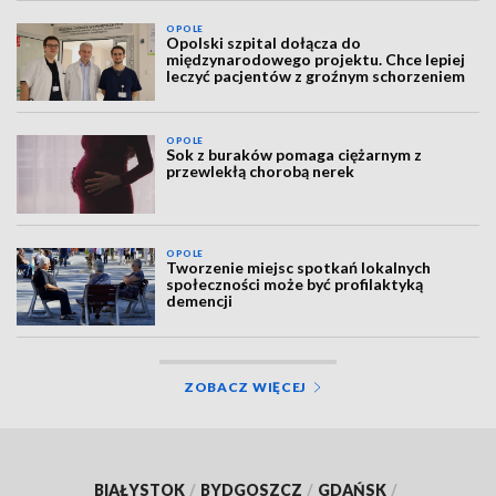
OPOLE
Opolski szpital dołącza do
międzynarodowego projektu. Chce lepiej
leczyć pacjentów z groźnym schorzeniem
OPOLE
Sok z buraków pomaga ciężarnym z
przewlekłą chorobą nerek
OPOLE
Tworzenie miejsc spotkań lokalnych
społeczności może być profilaktyką
demencji
ZOBACZ WIĘCEJ
BIAŁYSTOK
/
BYDGOSZCZ
/
GDAŃSK
/