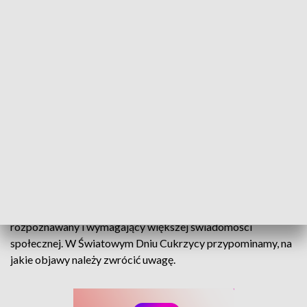
Światowy Dzień Cukrzycy. Coraz więcej chorych
Ta choroba dotyka już miliony Polaków, często rozwija się po
cichu i coraz częściej dotyczy też dzieci. Cukrzyca to
poważny problem zdrowotny, wciąż zbyt późno
rozpoznawany i wymagający większej świadomości
społecznej. W Światowym Dniu Cukrzycy przypominamy, na
jakie objawy należy zwrócić uwagę.