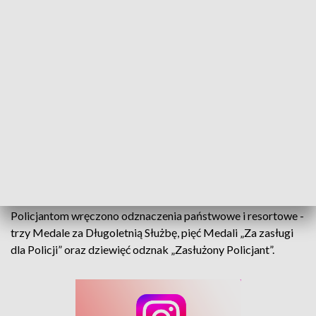
Docenieni w służbie
W Komendzie Wojewódzkiej Policji w Opolu odbyły się dziś
uroczytości z okazji Narodowego Święta Niepodległości - z
akcentem na tych, którzy stoją na pierwszej linii służby.
Policjantom wręczono odznaczenia państwowe i resortowe -
trzy Medale za Długoletnią Służbę, pięć Medali „Za zasługi
dla Policji” oraz dziewięć odznak „Zasłużony Policjant”.