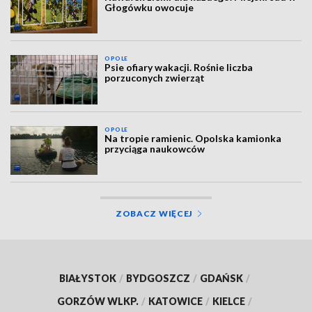
Głogówku owocuje
OPOLE
Psie ofiary wakacji. Rośnie liczba
porzuconych zwierząt
OPOLE
Na tropie ramienic. Opolska kamionka
przyciąga naukowców
ZOBACZ WIĘCEJ
BIAŁYSTOK
/
BYDGOSZCZ
/
GDAŃSK
/
GORZÓW WLKP.
/
KATOWICE
/
KIELCE
/