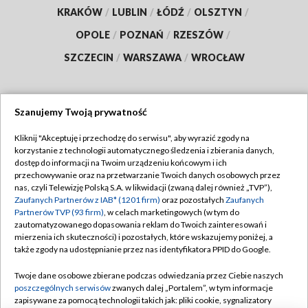
KRAKÓW
/
LUBLIN
/
ŁÓDŹ
/
OLSZTYN
/
OPOLE
/
POZNAŃ
/
RZESZÓW
/
SZCZECIN
/
WARSZAWA
/
WROCŁAW
Szanujemy Twoją prywatność
Dołącz do nas:
Kliknij "Akceptuję i przechodzę do serwisu", aby wyrazić zgody na
korzystanie z technologii automatycznego śledzenia i zbierania danych,
TVP
dostęp do informacji na Twoim urządzeniu końcowym i ich
Abonament TVP
przechowywanie oraz na przetwarzanie Twoich danych osobowych przez
Regulamin TVP
nas, czyli Telewizję Polską S.A. w likwidacji (zwaną dalej również „TVP”),
Emisja w TVP
Zaufanych Partnerów z IAB* (1201 firm)
oraz pozostałych
Zaufanych
Polityka prywatności
Partnerów TVP (93 firm)
, w celach marketingowych (w tym do
Centrum informacji TVP
Moje zgody
zautomatyzowanego dopasowania reklam do Twoich zainteresowań i
mierzenia ich skuteczności) i pozostałych, które wskazujemy poniżej, a
Naziemna Telewizja Cyfrowa
Pomoc
także zgody na udostępnianie przez nas identyfikatora PPID do Google.
Sklep TVP
Biuro reklamy
Twoje dane osobowe zbierane podczas odwiedzania przez Ciebie naszych
Rada Programowa
poszczególnych serwisów
zwanych dalej „Portalem”, w tym informacje
Kontakt
zapisywane za pomocą technologii takich jak: pliki cookie, sygnalizatory
System NOS