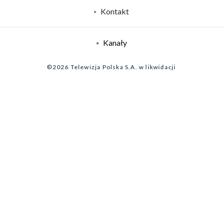
Rada Programowa
Kontakt
System NOS
Informacje o nadawcy
Kanały
Program dla prasy
©2026 Telewizja Polska S.A. w likwidacji
Biuro Reklamy
Ogłoszenie przetargowe
Zgłoś program (ROPAT)
Serwis fotograficzny
Oferta Handlowa
Akademia Telewizyjna
Kariera w TVP
Merchandising (znaki)
Telegazeta ogłoszenia