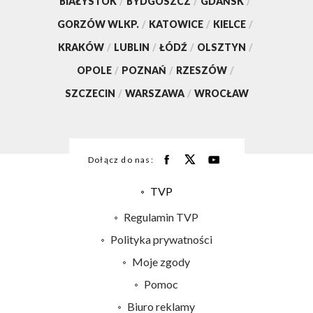
BIAŁYSTOK
/
BYDGOSZCZ
/
GDAŃSK
/
GORZÓW WLKP.
/
KATOWICE
/
KIELCE
/
KRAKÓW
/
LUBLIN
/
ŁÓDŹ
/
OLSZTYN
/
OPOLE
/
POZNAŃ
/
RZESZÓW
/
SZCZECIN
/
WARSZAWA
/
WROCŁAW
Dołącz do nas:
TVP
Abonament TVP
Regulamin TVP
Emisja w TVP
Polityka prywatności
Centrum informacji TVP
Moje zgody
Naziemna Telewizja Cyfrowa
Pomoc
Sklep TVP
Biuro reklamy