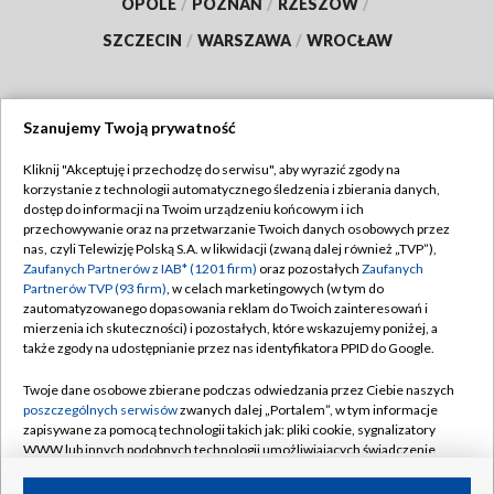
OPOLE
/
POZNAŃ
/
RZESZÓW
/
SZCZECIN
/
WARSZAWA
/
WROCŁAW
Szanujemy Twoją prywatność
Dołącz do nas:
Kliknij "Akceptuję i przechodzę do serwisu", aby wyrazić zgody na
korzystanie z technologii automatycznego śledzenia i zbierania danych,
TVP
dostęp do informacji na Twoim urządzeniu końcowym i ich
Abonament TVP
przechowywanie oraz na przetwarzanie Twoich danych osobowych przez
Regulamin TVP
nas, czyli Telewizję Polską S.A. w likwidacji (zwaną dalej również „TVP”),
Emisja w TVP
Zaufanych Partnerów z IAB* (1201 firm)
oraz pozostałych
Zaufanych
Polityka prywatności
Partnerów TVP (93 firm)
, w celach marketingowych (w tym do
Centrum informacji TVP
Moje zgody
zautomatyzowanego dopasowania reklam do Twoich zainteresowań i
mierzenia ich skuteczności) i pozostałych, które wskazujemy poniżej, a
Naziemna Telewizja Cyfrowa
Pomoc
także zgody na udostępnianie przez nas identyfikatora PPID do Google.
Sklep TVP
Biuro reklamy
Twoje dane osobowe zbierane podczas odwiedzania przez Ciebie naszych
Rada Programowa
poszczególnych serwisów
zwanych dalej „Portalem”, w tym informacje
Kontakt
zapisywane za pomocą technologii takich jak: pliki cookie, sygnalizatory
System NOS
WWW lub innych podobnych technologii umożliwiających świadczenie
dopasowanych i bezpiecznych usług, personalizację treści oraz reklam,
Informacje o nadawcy
Kanały
udostępnianie funkcji mediów społecznościowych oraz analizowanie