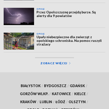
OPOLE
Przez Opolszczyznę przejdą burze. Są
alerty dla 9 powiatów
OPOLE
Upały niebezpieczne dla zwierząt z
opolskiego schroniska. Na pomoc ruszyli
strażacy
ZOBACZ WIĘCEJ
BIAŁYSTOK
/
BYDGOSZCZ
/
GDAŃSK
/
GORZÓW WLKP.
/
KATOWICE
/
KIELCE
/
KRAKÓW
/
LUBLIN
/
ŁÓDŹ
/
OLSZTYN
/