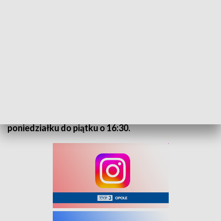
„Kurier Opolski” – flesz, 13 listopada 2025
Na nasz serwis informacyjny zapraszamy od
poniedziałku do piątku o 16:30.