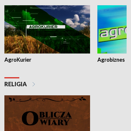
AgroKurier
Agrobiznes
RELIGIA