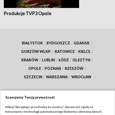
Produkcje TVP3 Opole
BIAŁYSTOK
/
BYDGOSZCZ
/
GDAŃSK
/
GORZÓW WLKP.
/
KATOWICE
/
KIELCE
/
KRAKÓW
/
LUBLIN
/
ŁÓDŹ
/
OLSZTYN
/
OPOLE
/
POZNAŃ
/
RZESZÓW
/
SZCZECIN
/
WARSZAWA
/
WROCŁAW
Szanujemy Twoją prywatność
Dołącz do nas:
Kliknij "Akceptuję i przechodzę do serwisu", aby wyrazić zgody na
korzystanie z technologii automatycznego śledzenia i zbierania danych,
TVP