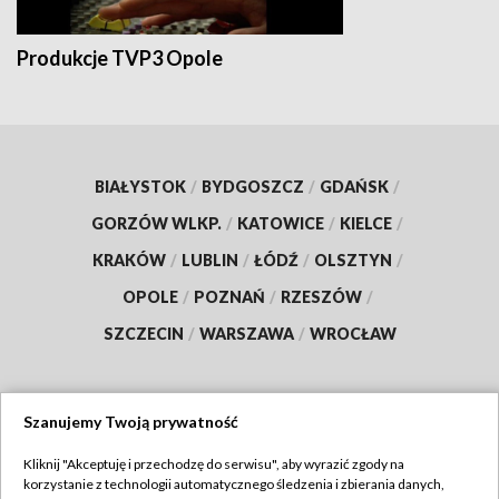
Produkcje TVP3 Opole
BIAŁYSTOK
/
BYDGOSZCZ
/
GDAŃSK
/
GORZÓW WLKP.
/
KATOWICE
/
KIELCE
/
KRAKÓW
/
LUBLIN
/
ŁÓDŹ
/
OLSZTYN
/
OPOLE
/
POZNAŃ
/
RZESZÓW
/
SZCZECIN
/
WARSZAWA
/
WROCŁAW
Szanujemy Twoją prywatność
Dołącz do nas:
Kliknij "Akceptuję i przechodzę do serwisu", aby wyrazić zgody na
korzystanie z technologii automatycznego śledzenia i zbierania danych,
TVP