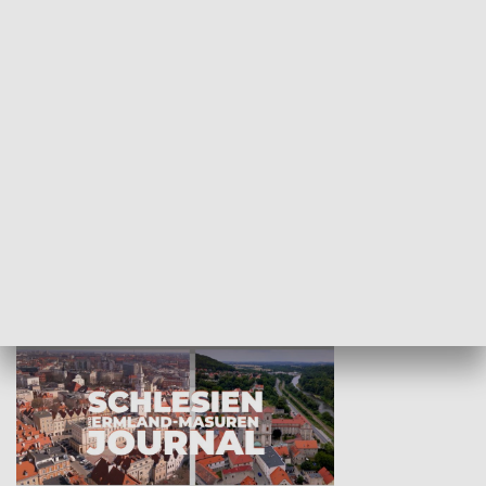
Wejściówka
Zakładka
MNIEJSZOŚCI