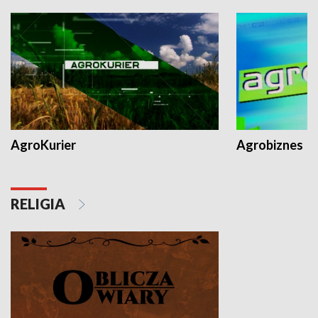
AgroKurier
Agrobiznes
RELIGIA