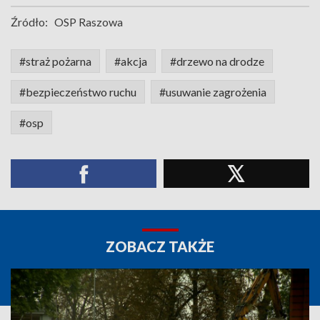
Źródło:
OSP Raszowa
#straż pożarna
#akcja
#drzewo na drodze
#bezpieczeństwo ruchu
#usuwanie zagrożenia
#osp
ZOBACZ TAKŻE