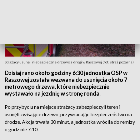
Strażacy usunęli niebezpieczne drzewo z drogi w Raszowej (fot. straż pożarna)
Dzisiaj rano około godziny 6:30 jednostka OSP w
Raszowej została wezwana do usunięcia około 7-
metrowego drzewa, które niebezpiecznie
wystawało na jezdnię w stronę ronda.
Po przybyciu na miejsce strażacy zabezpieczyli teren i
usunęli zwisające drzewo, przywracając bezpieczeństwo na
drodze. Akcja trwała 30 minut, a jednostka wróciła do remizy
o godzinie 7:10.