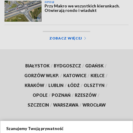
OPOLE
Przy Makro we wszystkich kierunkach.
Otwierają rondo i wiadukt
ZOBACZ WIĘCEJ
BIAŁYSTOK
/
BYDGOSZCZ
/
GDAŃSK
/
GORZÓW WLKP.
/
KATOWICE
/
KIELCE
/
KRAKÓW
/
LUBLIN
/
ŁÓDŹ
/
OLSZTYN
/
OPOLE
/
POZNAŃ
/
RZESZÓW
/
SZCZECIN
/
WARSZAWA
/
WROCŁAW
Szanujemy Twoją prywatność