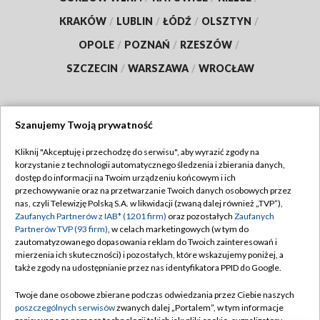
KRAKÓW
/
LUBLIN
/
ŁÓDŹ
/
OLSZTYN
/
OPOLE
/
POZNAŃ
/
RZESZÓW
/
SZCZECIN
/
WARSZAWA
/
WROCŁAW
Szanujemy Twoją prywatność
Dołącz do nas:
Kliknij "Akceptuję i przechodzę do serwisu", aby wyrazić zgody na
korzystanie z technologii automatycznego śledzenia i zbierania danych,
TVP
dostęp do informacji na Twoim urządzeniu końcowym i ich
Abonament TVP
przechowywanie oraz na przetwarzanie Twoich danych osobowych przez
Regulamin TVP
nas, czyli Telewizję Polską S.A. w likwidacji (zwaną dalej również „TVP”),
Emisja w TVP
Zaufanych Partnerów z IAB* (1201 firm)
oraz pozostałych
Zaufanych
Polityka prywatności
Partnerów TVP (93 firm)
, w celach marketingowych (w tym do
Centrum informacji TVP
Moje zgody
zautomatyzowanego dopasowania reklam do Twoich zainteresowań i
mierzenia ich skuteczności) i pozostałych, które wskazujemy poniżej, a
Naziemna Telewizja Cyfrowa
Pomoc
także zgody na udostępnianie przez nas identyfikatora PPID do Google.
Sklep TVP
Biuro reklamy
Twoje dane osobowe zbierane podczas odwiedzania przez Ciebie naszych
Rada Programowa
poszczególnych serwisów
zwanych dalej „Portalem”, w tym informacje
Kontakt