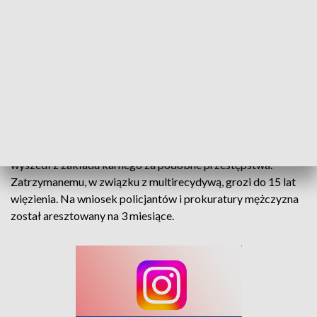
zegarki. Łączne straty oszacowano na 250 tysięcy
złotych.
37-latka złapano na gorącym uczynku. Został zatrzymany w
swoim samochodzie, zaraz po tym, jak dokonał kolejnego
włamania. Poza łupami, znaleziono przy nim kilka gramów
amfetaminy i marihuany.
Mężczyzna był bardzo dobrze znany policji. W 2023 roku
wyszedł z zakładu karnego za podobne przestępstwa.
Zatrzymanemu, w związku z multirecydywą, grozi do 15 lat
więzienia. Na wniosek policjantów i prokuratury mężczyzna
został aresztowany na 3 miesiące.