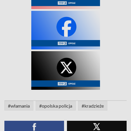
#włamania
#opolska policja
#kradzieże