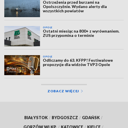
Ostrzeżenia przed burzami na
Opolszczyźnie. Wydano alerty dla
wszystkich powiatów
OPOLE
Ostatni miesiąc na 800+ z wyrównaniem.
ZUS przypomina o terminie
OPOLE
Odliczamy do 63. KFPP! Festiwalowe
propozycje dla widzów TVP3 Opole
ZOBACZ WIĘCEJ
BIAŁYSTOK
/
BYDGOSZCZ
/
GDAŃSK
/
GORZÓW WLKP.
/
KATOWICE
/
KIELCE
/