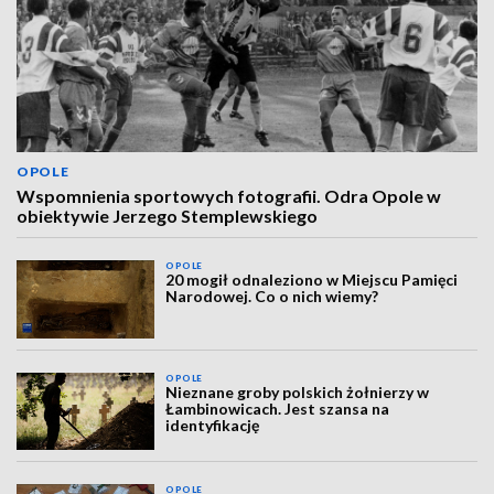
OPOLE
Wspomnienia sportowych fotografii. Odra Opole w
obiektywie Jerzego Stemplewskiego
OPOLE
20 mogił odnaleziono w Miejscu Pamięci
Narodowej. Co o nich wiemy?
OPOLE
Nieznane groby polskich żołnierzy w
Łambinowicach. Jest szansa na
identyfikację
OPOLE