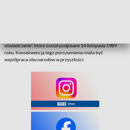
odebrane jako znak wzajemnego zrozumienia w obliczu
wspólnej historii.
To wydarzenie było jednym z punktów kulminacyjnych zgody
między Polską, a – wtedy jeszcze – Republiką Federalną
Niemiec. Tę wizytę zakończono dokumentem „Wspólne
oświadczenie”, które został podpisane 14 listopada 1989
roku. Konsekwencją tego porozumienia miała być
współpraca obu narodów w przyszłości.