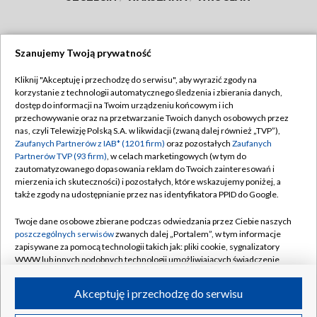
Szanujemy Twoją prywatność
Dołącz do nas:
Kliknij "Akceptuję i przechodzę do serwisu", aby wyrazić zgody na
korzystanie z technologii automatycznego śledzenia i zbierania danych,
TVP
dostęp do informacji na Twoim urządzeniu końcowym i ich
Abonament TVP
przechowywanie oraz na przetwarzanie Twoich danych osobowych przez
Regulamin TVP
nas, czyli Telewizję Polską S.A. w likwidacji (zwaną dalej również „TVP”),
Emisja w TVP
Zaufanych Partnerów z IAB* (1201 firm)
oraz pozostałych
Zaufanych
Polityka prywatności
Partnerów TVP (93 firm)
, w celach marketingowych (w tym do
Centrum informacji TVP
Moje zgody
zautomatyzowanego dopasowania reklam do Twoich zainteresowań i
mierzenia ich skuteczności) i pozostałych, które wskazujemy poniżej, a
Naziemna Telewizja Cyfrowa
Pomoc
także zgody na udostępnianie przez nas identyfikatora PPID do Google.
Sklep TVP
Biuro reklamy
Twoje dane osobowe zbierane podczas odwiedzania przez Ciebie naszych
Rada Programowa
poszczególnych serwisów
zwanych dalej „Portalem”, w tym informacje
Kontakt
zapisywane za pomocą technologii takich jak: pliki cookie, sygnalizatory
System NOS
WWW lub innych podobnych technologii umożliwiających świadczenie
dopasowanych i bezpiecznych usług, personalizację treści oraz reklam,
Informacje o nadawcy
Kanały
udostępnianie funkcji mediów społecznościowych oraz analizowanie
Akceptuję i przechodzę do serwisu
ruchu w Internecie.
Program dla prasy
©2026 Telewizja Polska S.A. w likwidacji