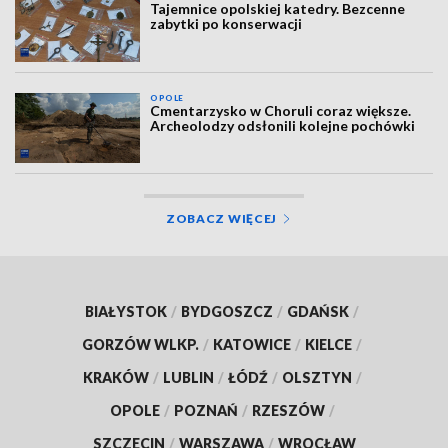
Tajemnice opolskiej katedry. Bezcenne
zabytki po konserwacji
OPOLE
Cmentarzysko w Choruli coraz większe.
Archeolodzy odsłonili kolejne pochówki
ZOBACZ WIĘCEJ
BIAŁYSTOK
/
BYDGOSZCZ
/
GDAŃSK
/
GORZÓW WLKP.
/
KATOWICE
/
KIELCE
/
KRAKÓW
/
LUBLIN
/
ŁÓDŹ
/
OLSZTYN
/
OPOLE
/
POZNAŃ
/
RZESZÓW
/
SZCZECIN
/
WARSZAWA
/
WROCŁAW