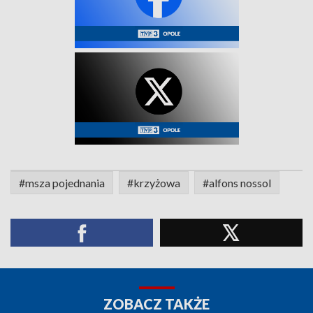
#msza pojednania
#krzyżowa
#alfons nossol
ZOBACZ TAKŻE