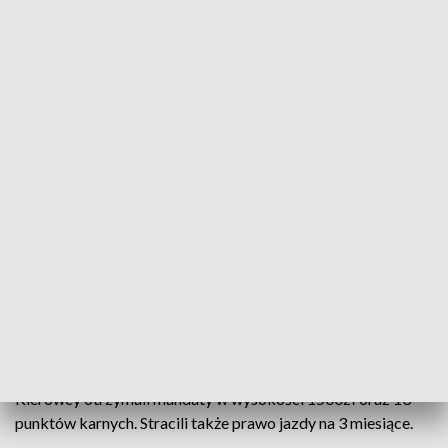
Dwóch nyskich kierowców straciło prawo jazdy. Powód: za duża prędkość
Poza utratą uprawnień zatrzymani otrzymali także
wysokie mandaty i punkty karne.
Ukarani zostali dwaj kierowcy: 20-letni i 42-letni. Pierwszy z
nich pędził 84 km/h przy ograniczeniu do 30km/h., natomiast
drugi – 111 km/h na sześćdziesiątce.
Kierowcy otrzymali mandaty w wysokości 1500zł oraz 13
punktów karnych. Stracili także prawo jazdy na 3 miesiące.