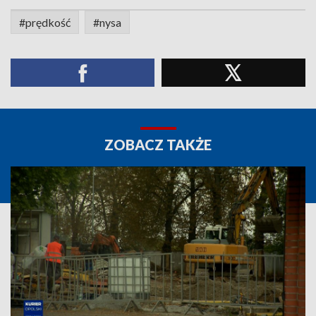
#prędkość
#nysa
ZOBACZ TAKŻE