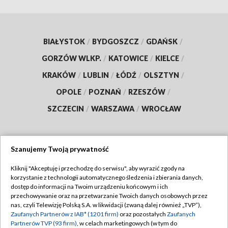
BIAŁYSTOK
/
BYDGOSZCZ
/
GDAŃSK
/
GORZÓW WLKP.
/
KATOWICE
/
KIELCE
/
KRAKÓW
/
LUBLIN
/
ŁÓDŹ
/
OLSZTYN
/
OPOLE
/
POZNAŃ
/
RZESZÓW
/
SZCZECIN
/
WARSZAWA
/
WROCŁAW
Szanujemy Twoją prywatność
Dołącz do nas:
Kliknij "Akceptuję i przechodzę do serwisu", aby wyrazić zgody na
korzystanie z technologii automatycznego śledzenia i zbierania danych,
TVP
dostęp do informacji na Twoim urządzeniu końcowym i ich
Abonament TVP
przechowywanie oraz na przetwarzanie Twoich danych osobowych przez
Regulamin TVP
nas, czyli Telewizję Polską S.A. w likwidacji (zwaną dalej również „TVP”),
Emisja w TVP
Zaufanych Partnerów z IAB* (1201 firm)
oraz pozostałych
Zaufanych
Polityka prywatności
Partnerów TVP (93 firm)
, w celach marketingowych (w tym do