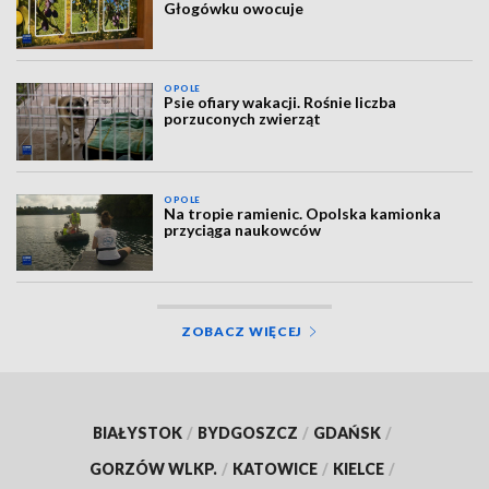
Głogówku owocuje
OPOLE
Psie ofiary wakacji. Rośnie liczba
porzuconych zwierząt
OPOLE
Na tropie ramienic. Opolska kamionka
przyciąga naukowców
ZOBACZ WIĘCEJ
BIAŁYSTOK
/
BYDGOSZCZ
/
GDAŃSK
/
GORZÓW WLKP.
/
KATOWICE
/
KIELCE
/