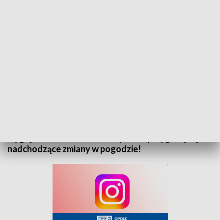
„Prognoza pogody” na 11 listopada 2025. Zapraszamy
Zapraszamy do zapoznania się z prognozą pogody
na 12 listopada 2025 roku. Sprawdź, jak będą
wyglądać warunki atmosferyczne i przygotuj się na
nadchodzące zmiany w pogodzie!