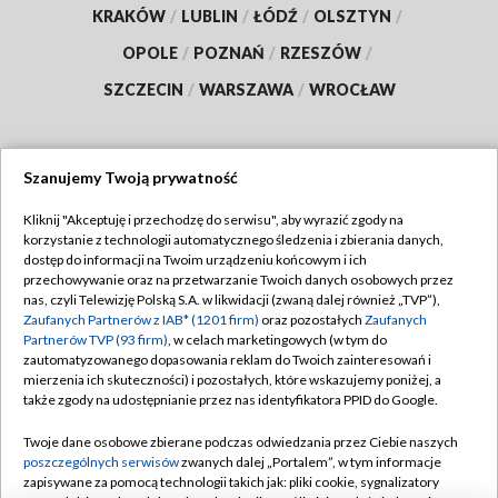
KRAKÓW
/
LUBLIN
/
ŁÓDŹ
/
OLSZTYN
/
OPOLE
/
POZNAŃ
/
RZESZÓW
/
SZCZECIN
/
WARSZAWA
/
WROCŁAW
Szanujemy Twoją prywatność
Dołącz do nas:
Kliknij "Akceptuję i przechodzę do serwisu", aby wyrazić zgody na
korzystanie z technologii automatycznego śledzenia i zbierania danych,
TVP
dostęp do informacji na Twoim urządzeniu końcowym i ich
Abonament TVP
przechowywanie oraz na przetwarzanie Twoich danych osobowych przez
Regulamin TVP
nas, czyli Telewizję Polską S.A. w likwidacji (zwaną dalej również „TVP”),
Emisja w TVP
Zaufanych Partnerów z IAB* (1201 firm)
oraz pozostałych
Zaufanych
Polityka prywatności
Partnerów TVP (93 firm)
, w celach marketingowych (w tym do
Centrum informacji TVP
Moje zgody
zautomatyzowanego dopasowania reklam do Twoich zainteresowań i
mierzenia ich skuteczności) i pozostałych, które wskazujemy poniżej, a
Naziemna Telewizja Cyfrowa
Pomoc
także zgody na udostępnianie przez nas identyfikatora PPID do Google.
Sklep TVP
Biuro reklamy
Twoje dane osobowe zbierane podczas odwiedzania przez Ciebie naszych
Rada Programowa
poszczególnych serwisów
zwanych dalej „Portalem”, w tym informacje
Kontakt
zapisywane za pomocą technologii takich jak: pliki cookie, sygnalizatory
System NOS