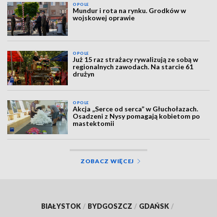
OPOLE
Mundur i rota na rynku. Grodków w
wojskowej oprawie
OPOLE
Już 15 raz strażacy rywalizują ze sobą w
regionalnych zawodach. Na starcie 61
drużyn
OPOLE
Akcja „Serce od serca” w Głuchołazach.
Osadzeni z Nysy pomagają kobietom po
mastektomii
ZOBACZ WIĘCEJ
BIAŁYSTOK
/
BYDGOSZCZ
/
GDAŃSK
/