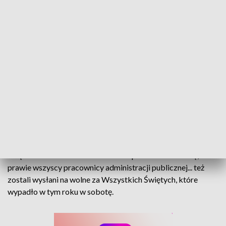
Petenci odeszli z kwitkiem. Nieoczekiwane efekty długiego weekendu
Niektórzy wzięli dziś dzień wolnego, żeby załatwić sprawy
urzędowe. Ale - ci niezorientowani - pocałowali klamkę, bo
prawie wszyscy pracownicy administracji publicznej... też
zostali wysłani na wolne za Wszystkich Świętych, które
wypadło w tym roku w sobotę.