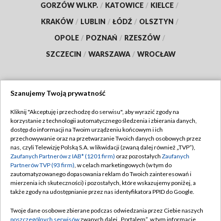
GORZÓW WLKP.
/
KATOWICE
/
KIELCE
/
KRAKÓW
/
LUBLIN
/
ŁÓDŹ
/
OLSZTYN
/
OPOLE
/
POZNAŃ
/
RZESZÓW
/
SZCZECIN
/
WARSZAWA
/
WROCŁAW
Szanujemy Twoją prywatność
Dołącz do nas:
Kliknij "Akceptuję i przechodzę do serwisu", aby wyrazić zgody na
korzystanie z technologii automatycznego śledzenia i zbierania danych,
TVP
dostęp do informacji na Twoim urządzeniu końcowym i ich
Abonament TVP
przechowywanie oraz na przetwarzanie Twoich danych osobowych przez
Regulamin TVP
nas, czyli Telewizję Polską S.A. w likwidacji (zwaną dalej również „TVP”),
Emisja w TVP
Zaufanych Partnerów z IAB* (1201 firm)
oraz pozostałych
Zaufanych
Polityka prywatności
Partnerów TVP (93 firm)
, w celach marketingowych (w tym do
Centrum informacji TVP
Moje zgody
zautomatyzowanego dopasowania reklam do Twoich zainteresowań i
mierzenia ich skuteczności) i pozostałych, które wskazujemy poniżej, a
Naziemna Telewizja Cyfrowa
Pomoc
także zgody na udostępnianie przez nas identyfikatora PPID do Google.
Sklep TVP
Biuro reklamy
Twoje dane osobowe zbierane podczas odwiedzania przez Ciebie naszych
Rada Programowa
poszczególnych serwisów
zwanych dalej „Portalem”, w tym informacje
Kontakt